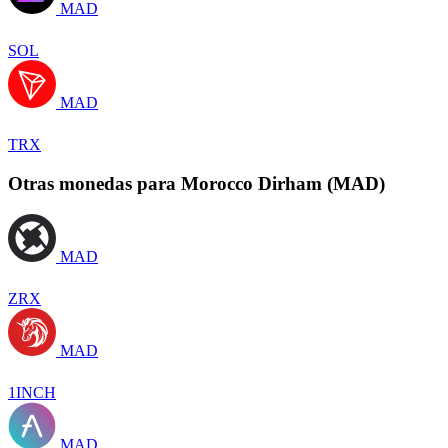
MAD
SOL
MAD
TRX
Otras monedas para Morocco Dirham (MAD)
MAD
ZRX
MAD
1INCH
MAD