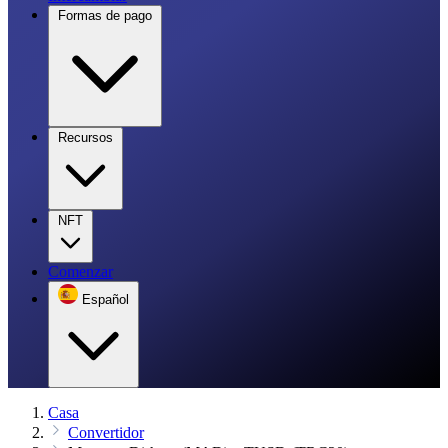
Formas de pago
Recursos
NFT
Comenzar
Español
Casa
Convertidor