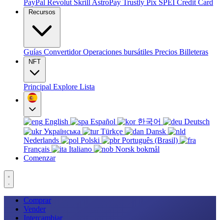
PayPal
Revolut
Skrill
AstroPay
Trustly
Pix
SPEI
Credit Card
Recursos
Guías
Convertidor
Operaciones bursátiles
Precios
Billeteras
NFT
Principal
Explore
Lista
English
Español
한국어
Deutsch
Українська
Türkçe
Dansk
Nederlands
Polski
Português (Brasil)
Français
Italiano
Norsk bokmål
Comenzar
Comprar
Vender
Intercambiar