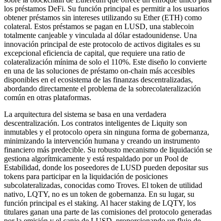
los préstamos DeFi. Su función principal es permitir a los usuarios
obtener préstamos sin intereses utilizando su Ether (ETH) como
colateral. Estos préstamos se pagan en LUSD, una stablecoin
totalmente canjeable y vinculada al dólar estadounidense. Una
innovación principal de este protocolo de activos digitales es su
excepcional eficiencia de capital, que requiere una ratio de
colateralización mínima de solo el 110%. Este diseño lo convierte
en una de las soluciones de préstamo on-chain más accesibles
disponibles en el ecosistema de las finanzas descentralizadas,
abordando directamente el problema de la sobrecolateralización
común en otras plataformas.
La arquitectura del sistema se basa en una verdadera
descentralización. Los contratos inteligentes de Liquity son
inmutables y el protocolo opera sin ninguna forma de gobernanza,
minimizando la intervención humana y creando un instrumento
financiero más predecible. Su robusto mecanismo de liquidación se
gestiona algorítmicamente y está respaldado por un Pool de
Estabilidad, donde los poseedores de LUSD pueden depositar sus
tokens para participar en la liquidación de posiciones
subcolateralizadas, conocidas como Troves. El token de utilidad
nativo, LQTY, no es un token de gobernanza. En su lugar, su
función principal es el staking. Al hacer staking de LQTY, los
titulares ganan una parte de las comisiones del protocolo generadas
por la emisión y el canje de LUSD, proporcionando un flujo de