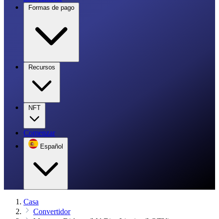
Formas de pago
Recursos
NFT
Comenzar
Español
Casa
Convertidor