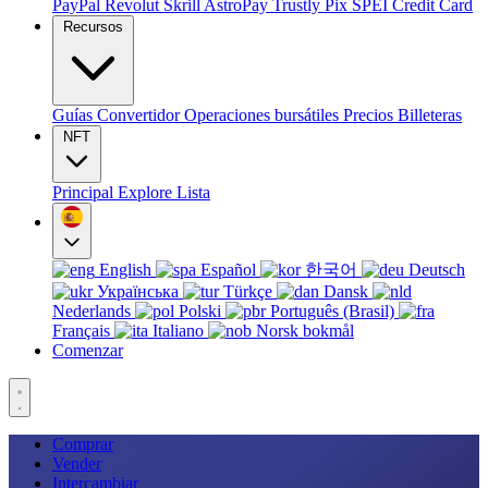
PayPal
Revolut
Skrill
AstroPay
Trustly
Pix
SPEI
Credit Card
Recursos
Guías
Convertidor
Operaciones bursátiles
Precios
Billeteras
NFT
Principal
Explore
Lista
English
Español
한국어
Deutsch
Українська
Türkçe
Dansk
Nederlands
Polski
Português (Brasil)
Français
Italiano
Norsk bokmål
Comenzar
Comprar
Vender
Intercambiar