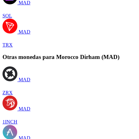
MAD
SOL
MAD
TRX
Otras monedas para Morocco Dirham (MAD)
MAD
ZRX
MAD
1INCH
MAD