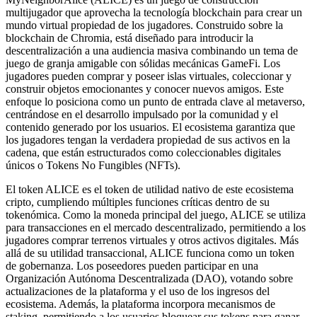
multijugador que aprovecha la tecnología blockchain para crear un
mundo virtual propiedad de los jugadores. Construido sobre la
blockchain de Chromia, está diseñado para introducir la
descentralización a una audiencia masiva combinando un tema de
juego de granja amigable con sólidas mecánicas GameFi. Los
jugadores pueden comprar y poseer islas virtuales, coleccionar y
construir objetos emocionantes y conocer nuevos amigos. Este
enfoque lo posiciona como un punto de entrada clave al metaverso,
centrándose en el desarrollo impulsado por la comunidad y el
contenido generado por los usuarios. El ecosistema garantiza que
los jugadores tengan la verdadera propiedad de sus activos en la
cadena, que están estructurados como coleccionables digitales
únicos o Tokens No Fungibles (NFTs).
El token ALICE es el token de utilidad nativo de este ecosistema
cripto, cumpliendo múltiples funciones críticas dentro de su
tokenómica. Como la moneda principal del juego, ALICE se utiliza
para transacciones en el mercado descentralizado, permitiendo a los
jugadores comprar terrenos virtuales y otros activos digitales. Más
allá de su utilidad transaccional, ALICE funciona como un token
de gobernanza. Los poseedores pueden participar en una
Organización Autónoma Descentralizada (DAO), votando sobre
actualizaciones de la plataforma y el uso de los ingresos del
ecosistema. Además, la plataforma incorpora mecanismos de
staking, permitiendo a los usuarios bloquear sus tokens para ganar