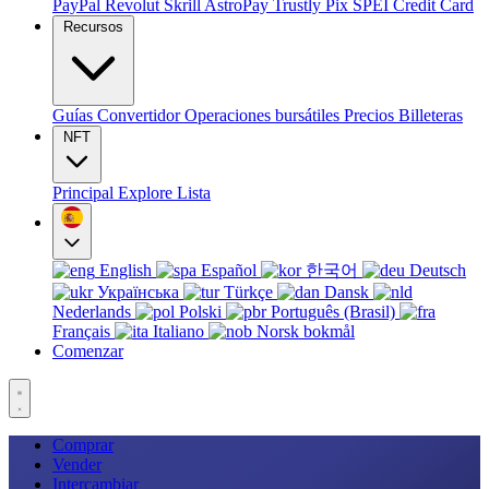
PayPal
Revolut
Skrill
AstroPay
Trustly
Pix
SPEI
Credit Card
Recursos
Guías
Convertidor
Operaciones bursátiles
Precios
Billeteras
NFT
Principal
Explore
Lista
English
Español
한국어
Deutsch
Українська
Türkçe
Dansk
Nederlands
Polski
Português (Brasil)
Français
Italiano
Norsk bokmål
Comenzar
Comprar
Vender
Intercambiar