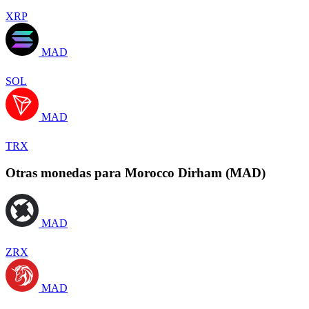
XRP
MAD
SOL
MAD
TRX
Otras monedas para Morocco Dirham (MAD)
MAD
ZRX
MAD