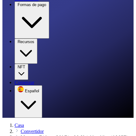
Formas de pago
Recursos
NFT
Comenzar
Español
Casa
Convertidor