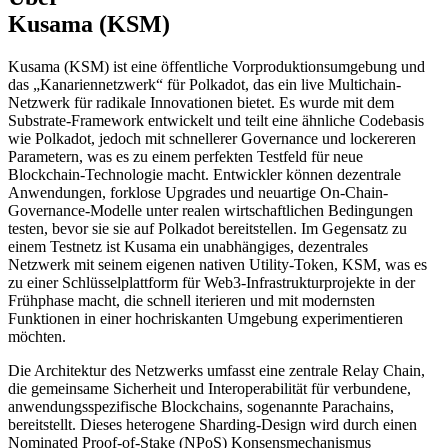
Kusama (KSM)
Kusama (KSM) ist eine öffentliche Vorproduktionsumgebung und
das „Kanariennetzwerk“ für Polkadot, das ein live Multichain-
Netzwerk für radikale Innovationen bietet. Es wurde mit dem
Substrate-Framework entwickelt und teilt eine ähnliche Codebasis
wie Polkadot, jedoch mit schnellerer Governance und lockereren
Parametern, was es zu einem perfekten Testfeld für neue
Blockchain-Technologie macht. Entwickler können dezentrale
Anwendungen, forklose Upgrades und neuartige On-Chain-
Governance-Modelle unter realen wirtschaftlichen Bedingungen
testen, bevor sie sie auf Polkadot bereitstellen. Im Gegensatz zu
einem Testnetz ist Kusama ein unabhängiges, dezentrales
Netzwerk mit seinem eigenen nativen Utility-Token, KSM, was es
zu einer Schlüsselplattform für Web3-Infrastrukturprojekte in der
Frühphase macht, die schnell iterieren und mit modernsten
Funktionen in einer hochriskanten Umgebung experimentieren
möchten.
Die Architektur des Netzwerks umfasst eine zentrale Relay Chain,
die gemeinsame Sicherheit und Interoperabilität für verbundene,
anwendungsspezifische Blockchains, sogenannte Parachains,
bereitstellt. Dieses heterogene Sharding-Design wird durch einen
Nominated Proof-of-Stake (NPoS) Konsensmechanismus