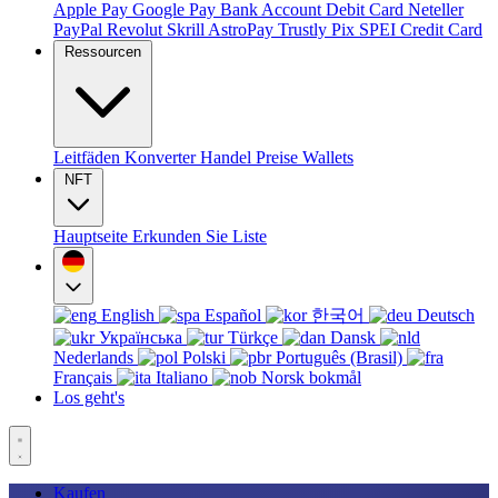
Apple Pay
Google Pay
Bank Account
Debit Card
Neteller
PayPal
Revolut
Skrill
AstroPay
Trustly
Pix
SPEI
Credit Card
Ressourcen
Leitfäden
Konverter
Handel
Preise
Wallets
NFT
Hauptseite
Erkunden Sie
Liste
English
Español
한국어
Deutsch
Українська
Türkçe
Dansk
Nederlands
Polski
Português (Brasil)
Français
Italiano
Norsk bokmål
Los geht's
Kaufen