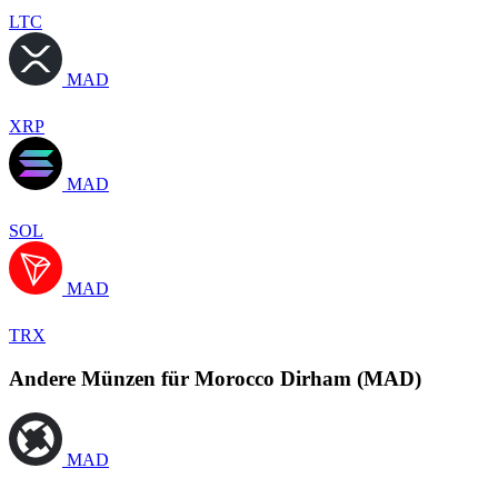
LTC
MAD
XRP
MAD
SOL
MAD
TRX
Andere Münzen für Morocco Dirham (MAD)
MAD