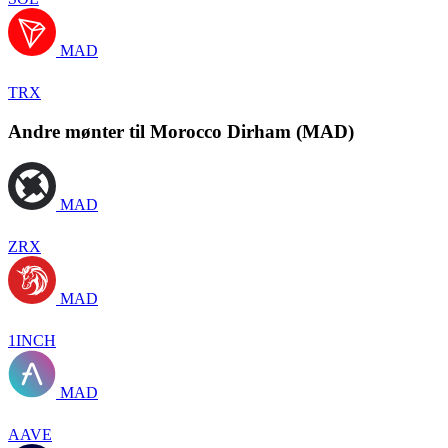
MAD
TRX
Andre mønter til Morocco Dirham (MAD)
MAD
ZRX
MAD
1INCH
MAD
AAVE