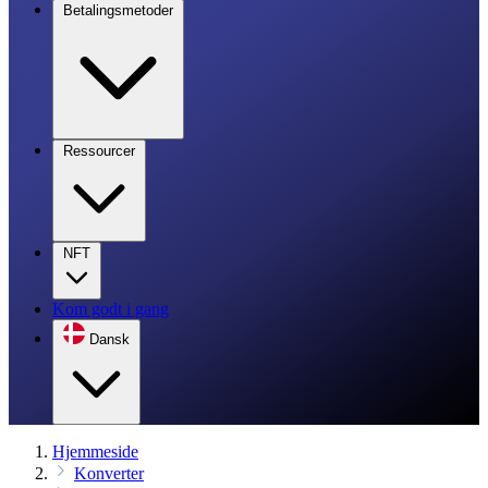
Betalingsmetoder
Ressourcer
NFT
Kom godt i gang
Dansk
Hjemmeside
Konverter