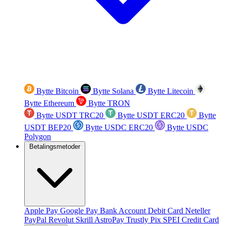
Bytte Bitcoin
Bytte Solana
Bytte Litecoin
Bytte Ethereum
Bytte TRON
Bytte USDT TRC20
Bytte USDT ERC20
Bytte
USDT BEP20
Bytte USDC ERC20
Bytte USDC
Polygon
Betalingsmetoder
Apple Pay
Google Pay
Bank Account
Debit Card
Neteller
PayPal
Revolut
Skrill
AstroPay
Trustly
Pix
SPEI
Credit Card