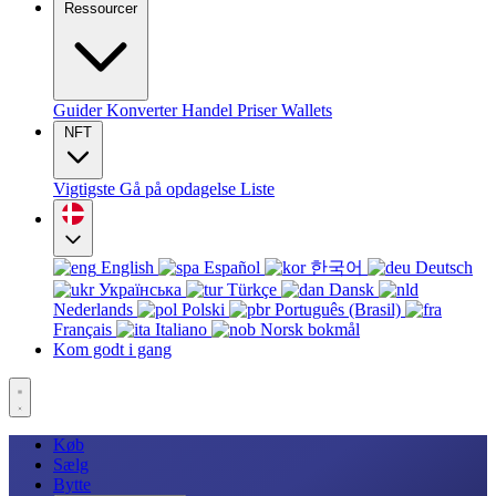
Ressourcer
Guider
Konverter
Handel
Priser
Wallets
NFT
Vigtigste
Gå på opdagelse
Liste
English
Español
한국어
Deutsch
Українська
Türkçe
Dansk
Nederlands
Polski
Português (Brasil)
Français
Italiano
Norsk bokmål
Kom godt i gang
Køb
Sælg
Bytte