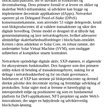
blockchain-platform, der er udviklet til effektivitet og
decentralisering. Dens primære formål er at levere en sikker og
skalerbar Web3-infrastruktur, så udviklere kan bygge og
implementere decentrale applikationer (dApps). Netværket
opererer på en Delegated Proof-of-Stake (DPoS)
konsensusmekanisme, som anvender 53 valgte delegerede, kendt
som blokproducenter, til at validere transaktioner og sikre den
digitale hovedbog. Denne model er designet til at tilbyde høj
gennemstrømning og lave netværksgebyrer, hvilket adresserer
almindelige skalerbarhedsudfordringer i blockchain-området.
Kernen i dens arkitektur er Solar Core, en robust ramme, der
understøtter Solar Virtual Machine (SVM), som muliggør
udførelsen af komplekse smarte kontrakter.
Netværkets oprindelige digitale aktiv, SXP-mønten, er afgørende
for økosystemets funktionalitet. Den fungerer som den primære
utility-token til betaling af transaktionsgebyrer, staking for at
deltage i netværkssikkerhed og for on-chain governance.
Indehavere af SXP kan stemme på blokproducenter og dermed
direkte påvirke den decentrale styring og fremtidige udvikling af
protokollen. Solar sigter mod at fremme et bæredygtigt og
interoperabelt miljø og positionerer sig som en fundamental
platform for DeFi-applikationer, NFT-projekter og andre Web3-
innovationer, der søger en højtydende og udviklervenlig
blockchain-løsning.