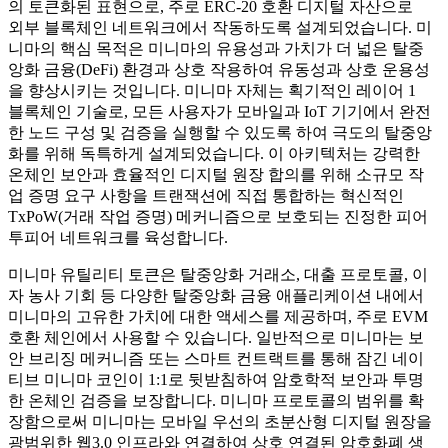
의 토큰화된 표현으로, 주로 ERC-20 호환 디지털 자산으로
외부 블록체인 네트워크에서 작동하도록 설계되었습니다. 미
니마의 핵심 목적은 미니마의 유용성과 가치가 더 넓은 탈중
앙화 금융(DeFi) 환경과 상호 작용하여 유동성과 상호 운용성
을 향상시키는 것입니다. 미니마 자체는 획기적인 레이어 1
블록체인 기술로, 모든 사용자가 모바일과 IoT 기기에서 완전
한 노드 구성 및 검증을 실행할 수 있도록 하여 극도의 탈중앙
화를 위해 독특하게 설계되었습니다. 이 아키텍처는 강력한
온체인 보안과 효율적인 디지털 원장 합의를 위해 소규모 작
업 증명 요구 사항을 트랜잭션에 직접 통합하는 혁신적인
TxPoW(거래 작업 증명) 메커니즘으로 보호되는 진정한 피어
투피어 네트워크를 육성합니다.
미니마 유틸리티 토큰은 탈중앙화 거래소, 대출 프로토콜, 이
자 농사 기회 등 다양한 탈중앙화 금융 애플리케이션 내에서
미니마의 고유한 가치에 대한 액세스를 제공하며, 주로 EVM
호환 체인에서 사용할 수 있습니다. 일반적으로 미니마는 보
안 브리징 메커니즘 또는 스마트 컨트랙트를 통해 잠긴 네이
티브 미니마 코인이 1:1로 뒷받침하여 암호학적 보안과 투명
한 온체인 검증을 보장합니다. 미니마 프로토콜의 범위를 확
장함으로써 미니마는 모바일 우선의 초분산형 디지털 원장을
광범위한 웹3.0 인프라와 연결하여 상호 연결된 암호화폐 생