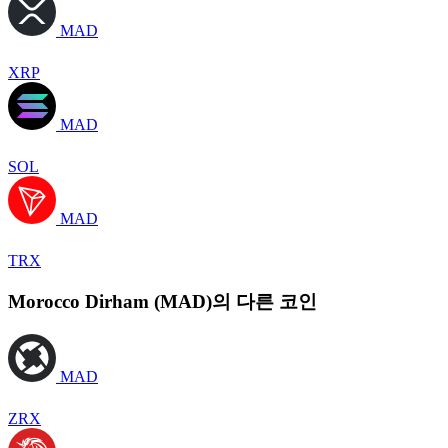
MAD
XRP
MAD
SOL
MAD
TRX
Morocco Dirham (MAD)의 다른 코인
MAD
ZRX