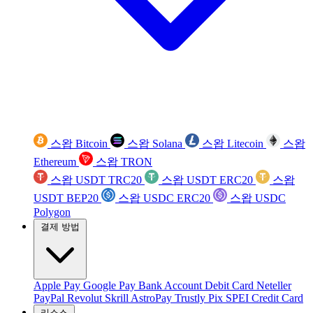
스왑 Bitcoin
스왑 Solana
스왑 Litecoin
스왑
Ethereum
스왑 TRON
스왑 USDT TRC20
스왑 USDT ERC20
스왑
USDT BEP20
스왑 USDC ERC20
스왑 USDC
Polygon
결제 방법
Apple Pay
Google Pay
Bank Account
Debit Card
Neteller
PayPal
Revolut
Skrill
AstroPay
Trustly
Pix
SPEI
Credit Card
리소스