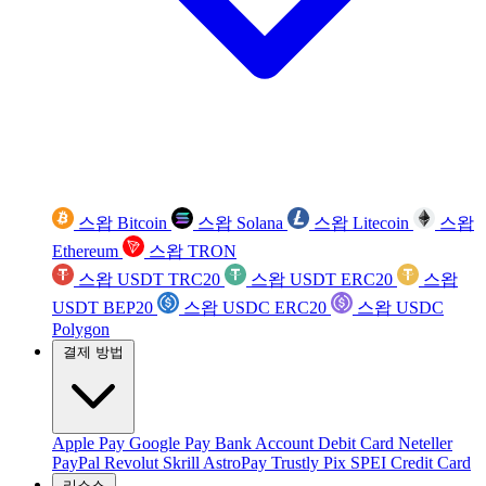
스왑 Bitcoin
스왑 Solana
스왑 Litecoin
스왑
Ethereum
스왑 TRON
스왑 USDT TRC20
스왑 USDT ERC20
스왑
USDT BEP20
스왑 USDC ERC20
스왑 USDC
Polygon
결제 방법
Apple Pay
Google Pay
Bank Account
Debit Card
Neteller
PayPal
Revolut
Skrill
AstroPay
Trustly
Pix
SPEI
Credit Card
리소스