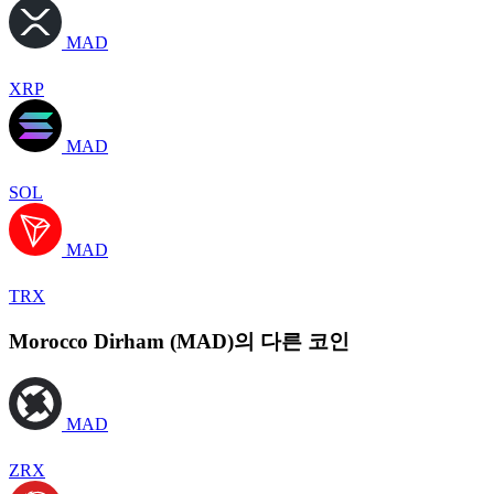
MAD
XRP
MAD
SOL
MAD
TRX
Morocco Dirham (MAD)의 다른 코인
MAD
ZRX