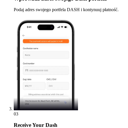
Podaj adres swojego portfela DASH i kontynuuj płatność.
03
Receive
Your Dash