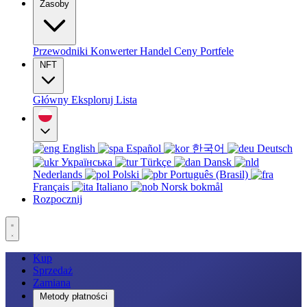
Zasoby
Przewodniki
Konwerter
Handel
Ceny
Portfele
NFT
Główny
Eksploruj
Lista
English
Español
한국어
Deutsch
Українська
Türkçe
Dansk
Nederlands
Polski
Português (Brasil)
Français
Italiano
Norsk bokmål
Rozpocznij
Kup
Sprzedaż
Zamiana
Metody płatności