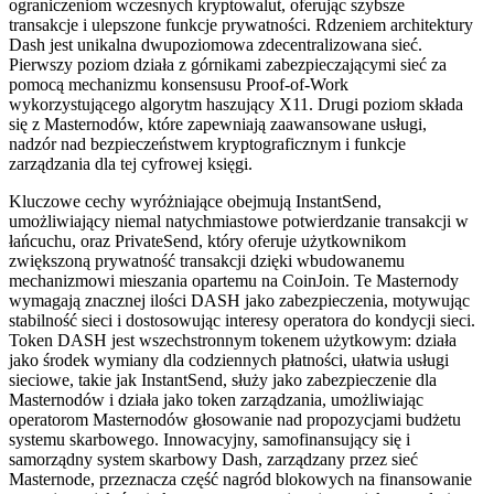
ograniczeniom wczesnych kryptowalut, oferując szybsze
transakcje i ulepszone funkcje prywatności. Rdzeniem architektury
Dash jest unikalna dwupoziomowa zdecentralizowana sieć.
Pierwszy poziom działa z górnikami zabezpieczającymi sieć za
pomocą mechanizmu konsensusu Proof-of-Work
wykorzystującego algorytm haszujący X11. Drugi poziom składa
się z Masternodów, które zapewniają zaawansowane usługi,
nadzór nad bezpieczeństwem kryptograficznym i funkcje
zarządzania dla tej cyfrowej księgi.
Kluczowe cechy wyróżniające obejmują InstantSend,
umożliwiający niemal natychmiastowe potwierdzanie transakcji w
łańcuchu, oraz PrivateSend, który oferuje użytkownikom
zwiększoną prywatność transakcji dzięki wbudowanemu
mechanizmowi mieszania opartemu na CoinJoin. Te Masternody
wymagają znacznej ilości DASH jako zabezpieczenia, motywując
stabilność sieci i dostosowując interesy operatora do kondycji sieci.
Token DASH jest wszechstronnym tokenem użytkowym: działa
jako środek wymiany dla codziennych płatności, ułatwia usługi
sieciowe, takie jak InstantSend, służy jako zabezpieczenie dla
Masternodów i działa jako token zarządzania, umożliwiając
operatorom Masternodów głosowanie nad propozycjami budżetu
systemu skarbowego. Innowacyjny, samofinansujący się i
samorządny system skarbowy Dash, zarządzany przez sieć
Masternode, przeznacza część nagród blokowych na finansowanie