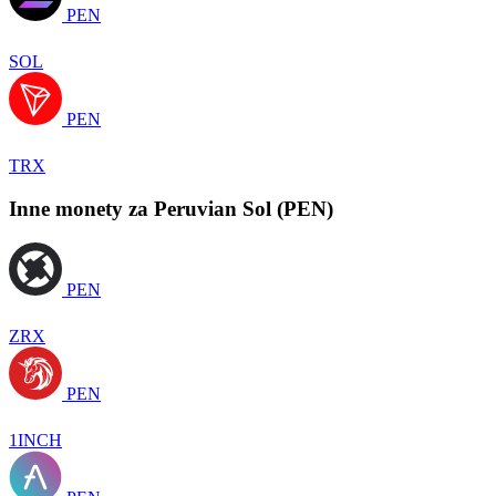
PEN
SOL
PEN
TRX
Inne monety za Peruvian Sol (PEN)
PEN
ZRX
PEN
1INCH