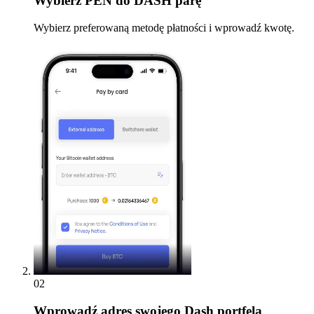
Wybierz
PEN do DASH parę
Wybierz preferowaną metodę płatności i wprowadź kwotę.
02
Wprowadź
adres swojego Dash portfela