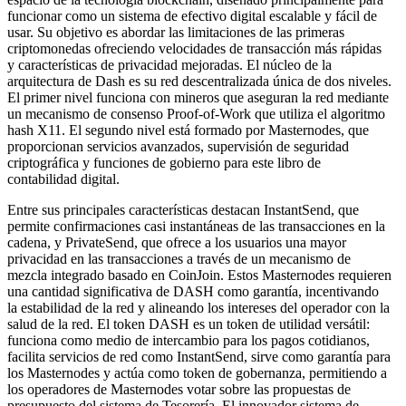
funcionar como un sistema de efectivo digital escalable y fácil de
usar. Su objetivo es abordar las limitaciones de las primeras
criptomonedas ofreciendo velocidades de transacción más rápidas
y características de privacidad mejoradas. El núcleo de la
arquitectura de Dash es su red descentralizada única de dos niveles.
El primer nivel funciona con mineros que aseguran la red mediante
un mecanismo de consenso Proof-of-Work que utiliza el algoritmo
hash X11. El segundo nivel está formado por Masternodes, que
proporcionan servicios avanzados, supervisión de seguridad
criptográfica y funciones de gobierno para este libro de
contabilidad digital.
Entre sus principales características destacan InstantSend, que
permite confirmaciones casi instantáneas de las transacciones en la
cadena, y PrivateSend, que ofrece a los usuarios una mayor
privacidad en las transacciones a través de un mecanismo de
mezcla integrado basado en CoinJoin. Estos Masternodes requieren
una cantidad significativa de DASH como garantía, incentivando
la estabilidad de la red y alineando los intereses del operador con la
salud de la red. El token DASH es un token de utilidad versátil:
funciona como medio de intercambio para los pagos cotidianos,
facilita servicios de red como InstantSend, sirve como garantía para
los Masternodes y actúa como token de gobernanza, permitiendo a
los operadores de Masternodes votar sobre las propuestas de
presupuesto del sistema de Tesorería. El innovador sistema de