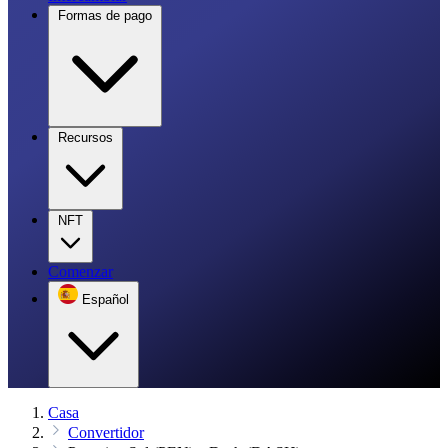
Formas de pago
Recursos
NFT
Comenzar
Español
Casa
Convertidor