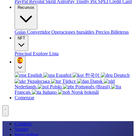
PayPal
Revolut
Skrill
AstroPay
Trustly
Pix
SPEI
Credit Card
Recursos
Guías
Convertidor
Operaciones bursátiles
Precios
Billeteras
NFT
Principal
Explore
Lista
English
Español
한국어
Deutsch
Українська
Türkçe
Dansk
Nederlands
Polski
Português (Brasil)
Français
Italiano
Norsk bokmål
Comenzar
Comprar
Vender
Intercambiar