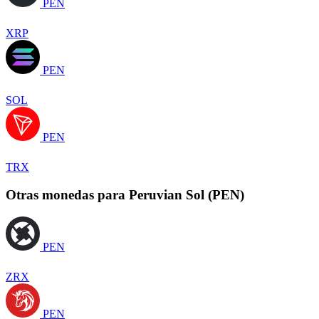
PEN
XRP
PEN
SOL
PEN
TRX
Otras monedas para Peruvian Sol (PEN)
PEN
ZRX
PEN