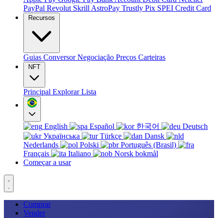
PayPal
Revolut
Skrill
AstroPay
Trustly
Pix
SPEI
Credit Card
Recursos
Guias
Conversor
Negociação
Preços
Carteiras
NFT
Principal
Explorar
Lista
English
Español
한국어
Deutsch
Українська
Türkçe
Dansk
Nederlands
Polski
Português (Brasil)
Français
Italiano
Norsk bokmål
Começar a usar
Comprar
Vender