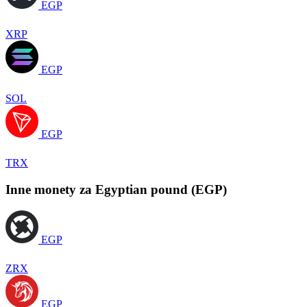
EGP
XRP
EGP
SOL
EGP
TRX
Inne monety za Egyptian pound (EGP)
EGP
ZRX
EGP