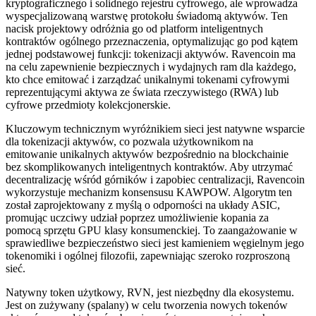
kryptograficznego i solidnego rejestru cyfrowego, ale wprowadza
wyspecjalizowaną warstwę protokołu świadomą aktywów. Ten
nacisk projektowy odróżnia go od platform inteligentnych
kontraktów ogólnego przeznaczenia, optymalizując go pod kątem
jednej podstawowej funkcji: tokenizacji aktywów. Ravencoin ma
na celu zapewnienie bezpiecznych i wydajnych ram dla każdego,
kto chce emitować i zarządzać unikalnymi tokenami cyfrowymi
reprezentującymi aktywa ze świata rzeczywistego (RWA) lub
cyfrowe przedmioty kolekcjonerskie.
Kluczowym technicznym wyróżnikiem sieci jest natywne wsparcie
dla tokenizacji aktywów, co pozwala użytkownikom na
emitowanie unikalnych aktywów bezpośrednio na blockchainie
bez skomplikowanych inteligentnych kontraktów. Aby utrzymać
decentralizację wśród górników i zapobiec centralizacji, Ravencoin
wykorzystuje mechanizm konsensusu KAWPOW. Algorytm ten
został zaprojektowany z myślą o odporności na układy ASIC,
promując uczciwy udział poprzez umożliwienie kopania za
pomocą sprzętu GPU klasy konsumenckiej. To zaangażowanie w
sprawiedliwe bezpieczeństwo sieci jest kamieniem węgielnym jego
tokenomiki i ogólnej filozofii, zapewniając szeroko rozproszoną
sieć.
Natywny token użytkowy, RVN, jest niezbędny dla ekosystemu.
Jest on zużywany (spalany) w celu tworzenia nowych tokenów