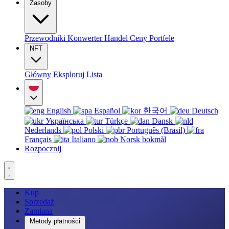
Zasoby
Przewodniki
Konwerter
Handel
Ceny
Portfele
NFT
Główny
Eksploruj
Lista
English
Español
한국어
Deutsch
Українська
Türkçe
Dansk
Nederlands
Polski
Português (Brasil)
Français
Italiano
Norsk bokmål
Rozpocznij
Kup
Sprzedaż
Zamiana
Metody płatności