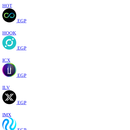
HOT
EGP
HOOK
EGP
ICX
EGP
ILV
EGP
IMX
EGP