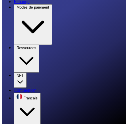
Échange
Modes de paiement
Ressources
NFT
Commencer
Français