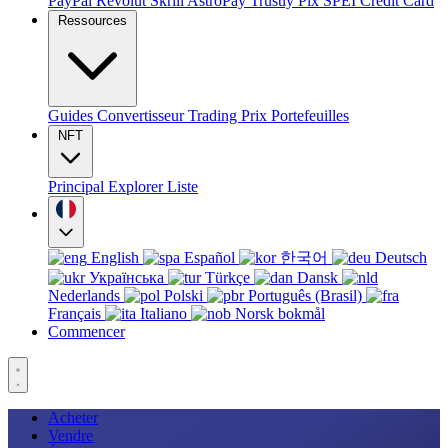
PayPal
Revolut
Skrill
AstroPay
Trustly
Pix
SPEI
Credit Card
Ressources
Guides
Convertisseur
Trading
Prix
Portefeuilles
NFT
Principal
Explorer
Liste
English
Español
한국어
Deutsch
Українська
Türkçe
Dansk
Nederlands
Polski
Português (Brasil)
Français
Italiano
Norsk bokmål
Commencer
Acheter
Vendre