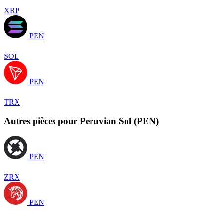
XRP
PEN
SOL
PEN
TRX
Autres pièces pour Peruvian Sol (PEN)
PEN
ZRX
PEN