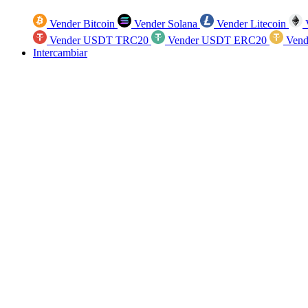
Vender Bitcoin
Vender Solana
Vender Litecoin
V
Vender USDT TRC20
Vender USDT ERC20
Vend
Intercambiar