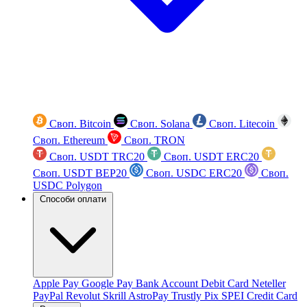
Своп. Bitcoin
Своп. Solana
Своп. Litecoin
Своп. Ethereum
Своп. TRON
Своп. USDT TRC20
Своп. USDT ERC20
Своп. USDT BEP20
Своп. USDC ERC20
Своп.
USDC Polygon
Способи оплати
Apple Pay
Google Pay
Bank Account
Debit Card
Neteller
PayPal
Revolut
Skrill
AstroPay
Trustly
Pix
SPEI
Credit Card