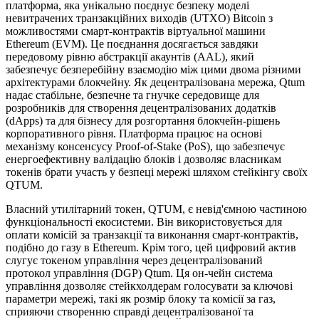
платформа, яка унікально поєднує безпеку моделі
невитрачених транзакційних виходів (UTXO) Bitcoin з
можливостями смарт-контрактів віртуальної машини
Ethereum (EVM). Це поєднання досягається завдяки
передовому рівню абстракції акаунтів (AAL), який
забезпечує безперебійну взаємодію між цими двома різними
архітектурами блокчейну. Як децентралізована мережа, Qtum
надає стабільне, безпечне та гнучке середовище для
розробників для створення децентралізованих додатків
(dApps) та для бізнесу для розгортання блокчейн-рішень
корпоративного рівня. Платформа працює на основі
механізму консенсусу Proof-of-Stake (PoS), що забезпечує
енергоефективну валідацію блоків і дозволяє власникам
токенів брати участь у безпеці мережі шляхом стейкінгу своїх
QTUM.
Власний утилітарний токен, QTUM, є невід'ємною частиною
функціональності екосистеми. Він використовується для
оплати комісій за транзакції та виконання смарт-контрактів,
подібно до газу в Ethereum. Крім того, цей цифровий актив
слугує токеном управління через децентралізований
протокол управління (DGP) Qtum. Ця он-чейн система
управління дозволяє стейкхолдерам голосувати за ключові
параметри мережі, такі як розмір блоку та комісії за газ,
сприяючи створенню справді децентралізованої та