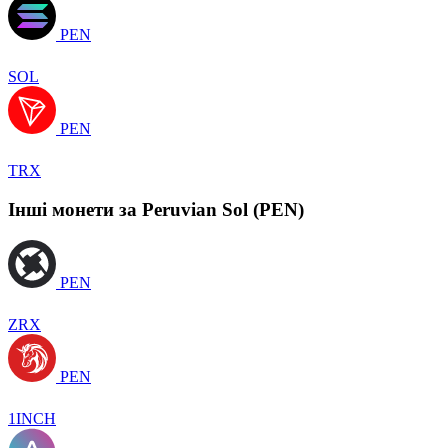
PEN
SOL
PEN
TRX
Інші монети за Peruvian Sol (PEN)
PEN
ZRX
PEN
1INCH