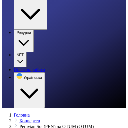
Ресурси
NFT
Початок роботи
Українська
Головна
Конвертер
Peruvian Sol (PEN) на QTUM (QTUM)