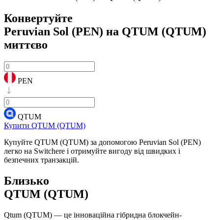
Конвертуйте
Peruvian Sol (PEN) на QTUM (QTUM)
миттєво
PEN
QTUM
Купити QTUM (QTUM)
Купуйте QTUM (QTUM) за допомогою Peruvian Sol (PEN)
легко на Switchere і отримуйте вигоду від швидких і
безпечних транзакцій.
Близько
QTUM (QTUM)
Qtum (QTUM) — це інноваційна гібридна блокчейн-