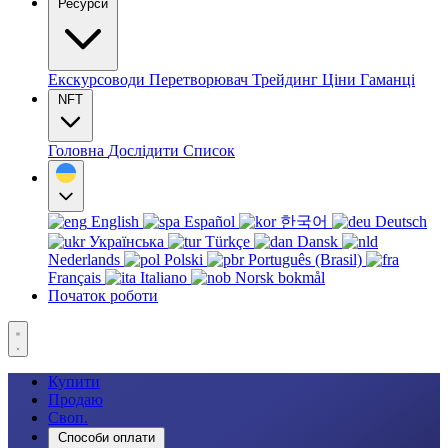
Ресурси
Екскурсоводи
Перетворювач
Трейдинг
Ціни
Гаманці
NFT
Головна
Дослідити
Список
English
Español
한국어
Deutsch
Українська
Türkçe
Dansk
Nederlands
Polski
Português (Brasil)
Français
Italiano
Norsk bokmål
Початок роботи
Купити
Продаю
Своп.
Способи оплати