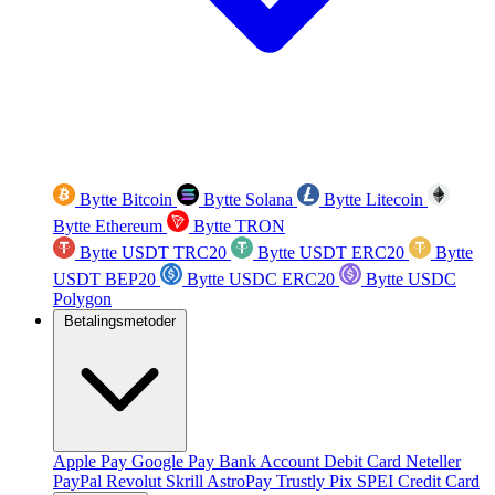
Bytte Bitcoin
Bytte Solana
Bytte Litecoin
Bytte Ethereum
Bytte TRON
Bytte USDT TRC20
Bytte USDT ERC20
Bytte
USDT BEP20
Bytte USDC ERC20
Bytte USDC
Polygon
Betalingsmetoder
Apple Pay
Google Pay
Bank Account
Debit Card
Neteller
PayPal
Revolut
Skrill
AstroPay
Trustly
Pix
SPEI
Credit Card