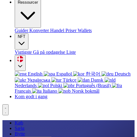
Ressourcer
Guider
Konverter
Handel
Priser
Wallets
NFT
Vigtigste
Gå på opdagelse
Liste
English
Español
한국어
Deutsch
Українська
Türkçe
Dansk
Nederlands
Polski
Português (Brasil)
Français
Italiano
Norsk bokmål
Kom godt i gang
Køb
Sælg
Bytte