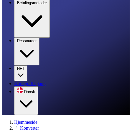
Betalingsmetoder
Ressourcer
NFT
Kom godt i gang
Dansk
Hjemmeside
Konverter