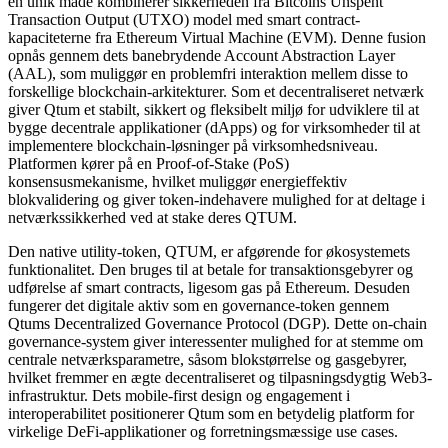
en unik måde kombinerer sikkerheden fra Bitcoins Unspent
Transaction Output (UTXO) model med smart contract-
kapaciteterne fra Ethereum Virtual Machine (EVM). Denne fusion
opnås gennem dets banebrydende Account Abstraction Layer
(AAL), som muliggør en problemfri interaktion mellem disse to
forskellige blockchain-arkitekturer. Som et decentraliseret netværk
giver Qtum et stabilt, sikkert og fleksibelt miljø for udviklere til at
bygge decentrale applikationer (dApps) og for virksomheder til at
implementere blockchain-løsninger på virksomhedsniveau.
Platformen kører på en Proof-of-Stake (PoS)
konsensusmekanisme, hvilket muliggør energieffektiv
blokvalidering og giver token-indehavere mulighed for at deltage i
netværkssikkerhed ved at stake deres QTUM.
Den native utility-token, QTUM, er afgørende for økosystemets
funktionalitet. Den bruges til at betale for transaktionsgebyrer og
udførelse af smart contracts, ligesom gas på Ethereum. Desuden
fungerer det digitale aktiv som en governance-token gennem
Qtums Decentralized Governance Protocol (DGP). Dette on-chain
governance-system giver interessenter mulighed for at stemme om
centrale netværksparametre, såsom blokstørrelse og gasgebyrer,
hvilket fremmer en ægte decentraliseret og tilpasningsdygtig Web3-
infrastruktur. Dets mobile-first design og engagement i
interoperabilitet positionerer Qtum som en betydelig platform for
virkelige DeFi-applikationer og forretningsmæssige use cases.