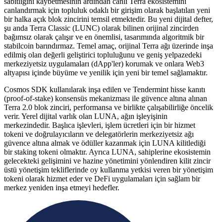
sabitliğini kaybetmesinin ardından canlı Terra ekosistemini
canlandırmak için topluluk odaklı bir girişim olarak başlatılan yeni
bir halka açık blok zincirini temsil etmektedir. Bu yeni dijital defter,
şu anda Terra Classic (LUNC) olarak bilinen orijinal zincirden
bağımsız olarak çalışır ve en önemlisi, tasarımında algoritmik bir
stabilcoin barındırmaz. Temel amaç, orijinal Terra ağı üzerinde inşa
edilmiş olan değerli geliştirici topluluğunu ve geniş yelpazedeki
merkeziyetsiz uygulamaları (dApp'ler) korumak ve onlara Web3
altyapısı içinde büyüme ve yenilik için yeni bir temel sağlamaktır.
Cosmos SDK kullanılarak inşa edilen ve Tendermint hisse kanıtı
(proof-of-stake) konsensüs mekanizması ile güvence altına alınan
Terra 2.0 blok zinciri, performansa ve birlikte çalışabilirliğe öncelik
verir. Yerel dijital varlık olan LUNA, ağın işleyişinin
merkezindedir. Başlıca işlevleri, işlem ücretleri için bir hizmet
tokeni ve doğrulayıcıların ve delegatörlerin merkeziyetsiz ağı
güvence altına almak ve ödüller kazanmak için LUNA kilitlediği
bir staking tokeni olmaktır. Ayrıca LUNA, sahiplerine ekosistemin
gelecekteki gelişimini ve hazine yönetimini yönlendiren kilit zincir
üstü yönetişim tekliflerinde oy kullanma yetkisi veren bir yönetişim
tokeni olarak hizmet eder ve DeFi uygulamaları için sağlam bir
merkez yeniden inşa etmeyi hedefler.