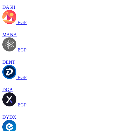
DASH
EGP
MANA
EGP
DENT
EGP
DGB
EGP
DYDX