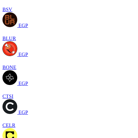
BSV
EGP
BLUR
EGP
BONE
EGP
CTSI
EGP
CELR