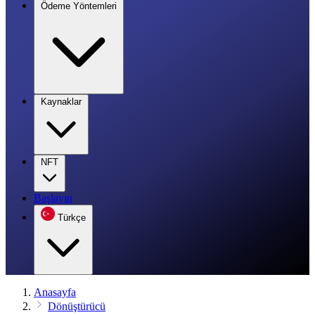
Ödeme Yöntemleri
Kaynaklar
NFT
Başlayın
Türkçe
Anasayfa
Dönüştürücü