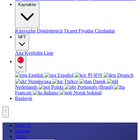
Kaynaklar
Kılavuzlar
Dönüştürücü
Ticaret
Fiyatlar
Cüzdanlar
NFT
Ana
Keşfedin
Liste
English
Español
한국어
Deutsch
Українська
Türkçe
Dansk
Nederlands
Polski
Português (Brasil)
Français
Italiano
Norsk bokmål
Başlayın
Satın Al
Satmak
Takas