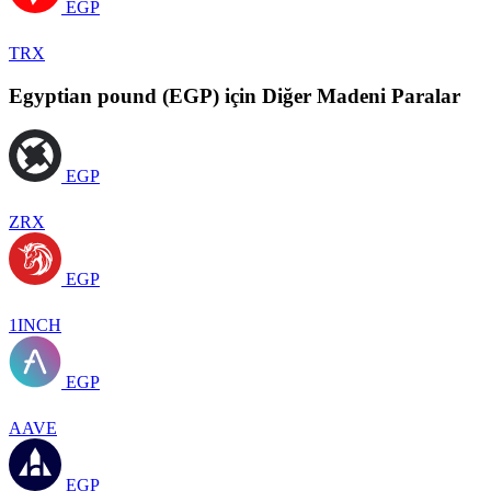
EGP
TRX
Egyptian pound (EGP) için Diğer Madeni Paralar
EGP
ZRX
EGP
1INCH
EGP
AAVE
EGP