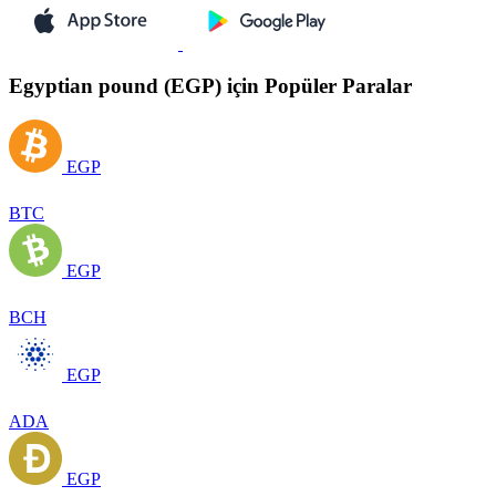
Egyptian pound (EGP) için Popüler Paralar
EGP
BTC
EGP
BCH
EGP
ADA
EGP