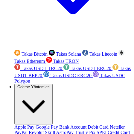
Takas Bitcoin
Takas Solana
Takas Litecoin
Takas Ethereum
Takas TRON
Takas USDT TRC20
Takas USDT ERC20
Takas
USDT BEP20
Takas USDC ERC20
Takas USDC
Polygon
Ödeme Yöntemleri
Apple Pay
Google Pay
Bank Account
Debit Card
Neteller
PayPal
Revolut
Skrill
AstroPay
Trustly
Pix
SPEI
Credit Card