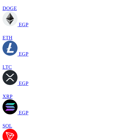
DOGE
EGP
ETH
EGP
LTC
EGP
XRP
EGP
SOL