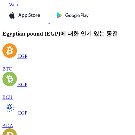
Web
Egyptian pound (EGP)에 대한 인기 있는 동전
EGP
BTC
EGP
BCH
EGP
ADA