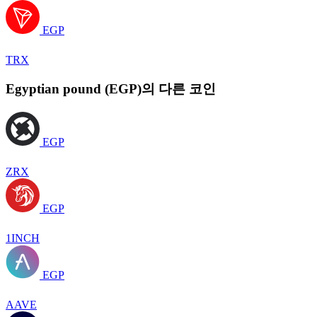
EGP
TRX
Egyptian pound (EGP)의 다른 코인
EGP
ZRX
EGP
1INCH
EGP
AAVE