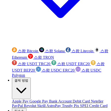
스왑 Bitcoin
스왑 Solana
스왑 Litecoin
스왑
Ethereum
스왑 TRON
스왑 USDT TRC20
스왑 USDT ERC20
스왑
USDT BEP20
스왑 USDC ERC20
스왑 USDC
Polygon
결제 방법
Apple Pay
Google Pay
Bank Account
Debit Card
Neteller
PayPal
Revolut
Skrill
AstroPay
Trustly
Pix
SPEI
Credit Card
리소스