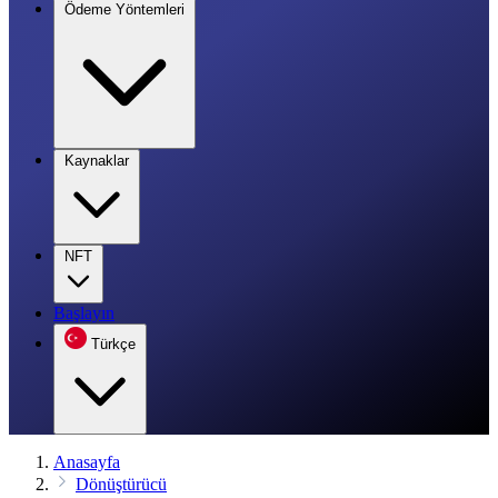
Ödeme Yöntemleri
Kaynaklar
NFT
Başlayın
Türkçe
Anasayfa
Dönüştürücü