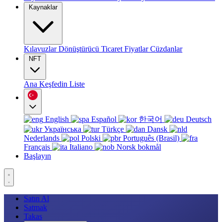
Kaynaklar
Kılavuzlar
Dönüştürücü
Ticaret
Fiyatlar
Cüzdanlar
NFT
Ana
Keşfedin
Liste
English
Español
한국어
Deutsch
Українська
Türkçe
Dansk
Nederlands
Polski
Português (Brasil)
Français
Italiano
Norsk bokmål
Başlayın
Satın Al
Satmak
Takas