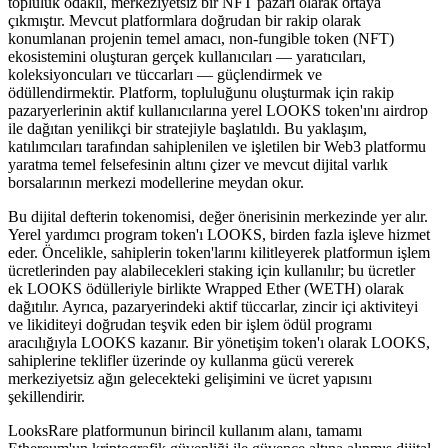
topluluk odaklı, merkeziyetsiz bir NFT pazarı olarak ortaya
çıkmıştır. Mevcut platformlara doğrudan bir rakip olarak
konumlanan projenin temel amacı, non-fungible token (NFT)
ekosistemini oluşturan gerçek kullanıcıları — yaratıcıları,
koleksiyoncuları ve tüccarları — güçlendirmek ve
ödüllendirmektir. Platform, topluluğunu oluşturmak için rakip
pazaryerlerinin aktif kullanıcılarına yerel LOOKS token'ını airdrop
ile dağıtan yenilikçi bir stratejiyle başlatıldı. Bu yaklaşım,
katılımcıları tarafından sahiplenilen ve işletilen bir Web3 platformu
yaratma temel felsefesinin altını çizer ve mevcut dijital varlık
borsalarının merkezi modellerine meydan okur.
Bu dijital defterin tokenomisi, değer önerisinin merkezinde yer alır.
Yerel yardımcı program token'ı LOOKS, birden fazla işleve hizmet
eder. Öncelikle, sahiplerin token'larını kilitleyerek platformun işlem
ücretlerinden pay alabilecekleri staking için kullanılır; bu ücretler
ek LOOKS ödülleriyle birlikte Wrapped Ether (WETH) olarak
dağıtılır. Ayrıca, pazaryerindeki aktif tüccarlar, zincir içi aktiviteyi
ve likiditeyi doğrudan teşvik eden bir işlem ödül programı
aracılığıyla LOOKS kazanır. Bir yönetişim token'ı olarak LOOKS,
sahiplerine teklifler üzerinde oy kullanma gücü vererek
merkeziyetsiz ağın gelecekteki gelişimini ve ücret yapısını
şekillendirir.
LooksRare platformunun birincil kullanım alanı, tamamı