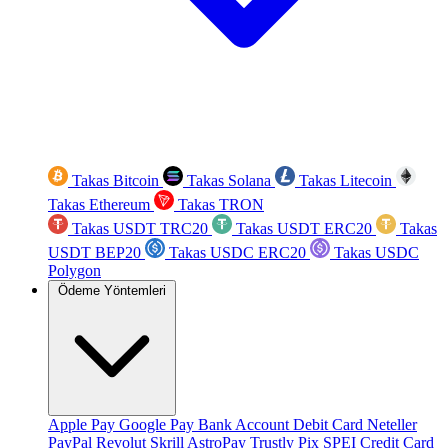
Takas Bitcoin
Takas Solana
Takas Litecoin
Takas Ethereum
Takas TRON
Takas USDT TRC20
Takas USDT ERC20
Takas
USDT BEP20
Takas USDC ERC20
Takas USDC
Polygon
Ödeme Yöntemleri
Apple Pay
Google Pay
Bank Account
Debit Card
Neteller
PayPal
Revolut
Skrill
AstroPay
Trustly
Pix
SPEI
Credit Card