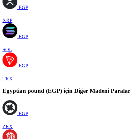
EGP
XRP
EGP
SOL
EGP
TRX
Egyptian pound (EGP) için Diğer Madeni Paralar
EGP
ZRX