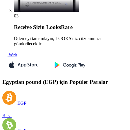
03
Receive
Sizin LooksRare
Ödemeyi tamamlayın, LOOKS'niz cüzdanınıza
gönderilecektir.
Web
Egyptian pound (EGP) için Popüler Paralar
EGP
BTC