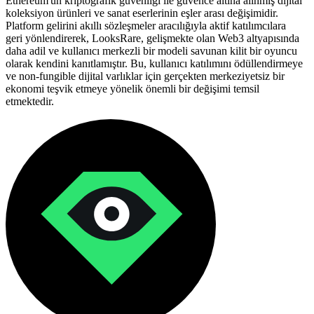
Ethereum'un kriptografik güvenliği ile güvence altına alınmış dijital
koleksiyon ürünleri ve sanat eserlerinin eşler arası değişimidir.
Platform gelirini akıllı sözleşmeler aracılığıyla aktif katılımcılara
geri yönlendirerek, LooksRare, gelişmekte olan Web3 altyapısında
daha adil ve kullanıcı merkezli bir modeli savunan kilit bir oyuncu
olarak kendini kanıtlamıştır. Bu, kullanıcı katılımını ödüllendirmeye
ve non-fungible dijital varlıklar için gerçekten merkeziyetsiz bir
ekonomi teşvik etmeye yönelik önemli bir değişimi temsil
etmektedir.