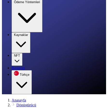
Ödeme Yöntemleri
Kaynaklar
NFT
Başlayın
Türkçe
Anasayfa
Dönüştürücü