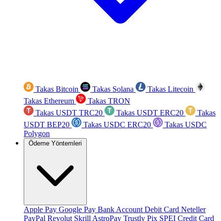
Takas Bitcoin
Takas Solana
Takas Litecoin
Takas Ethereum
Takas TRON
Takas USDT TRC20
Takas USDT ERC20
Takas
USDT BEP20
Takas USDC ERC20
Takas USDC
Polygon
Ödeme Yöntemleri
Apple Pay
Google Pay
Bank Account
Debit Card
Neteller
PayPal
Revolut
Skrill
AstroPay
Trustly
Pix
SPEI
Credit Card