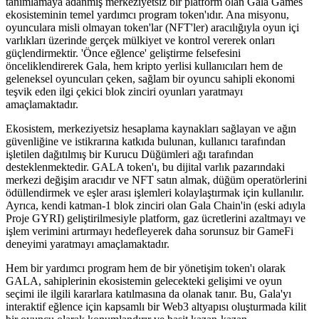
tanımlamaya adanmış merkeziyetsiz bir platform olan Gala Games
ekosisteminin temel yardımcı program token'ıdır. Ana misyonu,
oyunculara misli olmayan token'lar (NFT'ler) aracılığıyla oyun içi
varlıkları üzerinde gerçek mülkiyet ve kontrol vererek onları
güçlendirmektir. 'Önce eğlence' geliştirme felsefesini
önceliklendirerek Gala, hem kripto yerlisi kullanıcıları hem de
geleneksel oyuncuları çeken, sağlam bir oyuncu sahipli ekonomi
teşvik eden ilgi çekici blok zinciri oyunları yaratmayı
amaçlamaktadır.
Ekosistem, merkeziyetsiz hesaplama kaynakları sağlayan ve ağın
güvenliğine ve istikrarına katkıda bulunan, kullanıcı tarafından
işletilen dağıtılmış bir Kurucu Düğümleri ağı tarafından
desteklenmektedir. GALA token'ı, bu dijital varlık pazarındaki
merkezi değişim aracıdır ve NFT satın almak, düğüm operatörlerini
ödüllendirmek ve eşler arası işlemleri kolaylaştırmak için kullanılır.
Ayrıca, kendi katman-1 blok zinciri olan Gala Chain'in (eski adıyla
Proje GYRI) geliştirilmesiyle platform, gaz ücretlerini azaltmayı ve
işlem verimini artırmayı hedefleyerek daha sorunsuz bir GameFi
deneyimi yaratmayı amaçlamaktadır.
Hem bir yardımcı program hem de bir yönetişim token'ı olarak
GALA, sahiplerinin ekosistemin gelecekteki gelişimi ve oyun
seçimi ile ilgili kararlara katılmasına da olanak tanır. Bu, Gala'yı
interaktif eğlence için kapsamlı bir Web3 altyapısı oluşturmada kilit