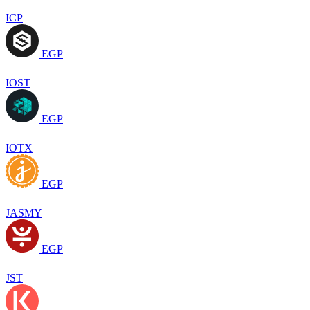
ICP
EGP
IOST
EGP
IOTX
EGP
JASMY
EGP
JST