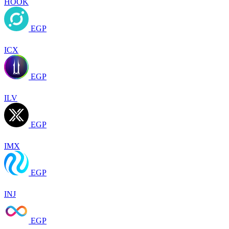
HOOK
EGP
ICX
EGP
ILV
EGP
IMX
EGP
INJ
EGP