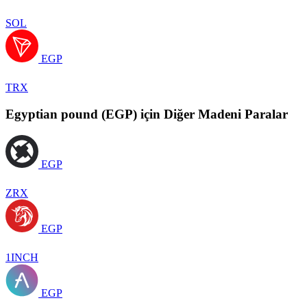
SOL
EGP
TRX
Egyptian pound (EGP) için Diğer Madeni Paralar
EGP
ZRX
EGP
1INCH
EGP