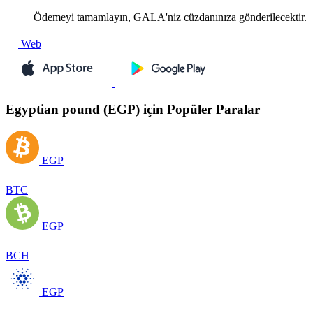
Ödemeyi tamamlayın, GALA'niz cüzdanınıza gönderilecektir.
Web
Egyptian pound (EGP) için Popüler Paralar
EGP
BTC
EGP
BCH
EGP