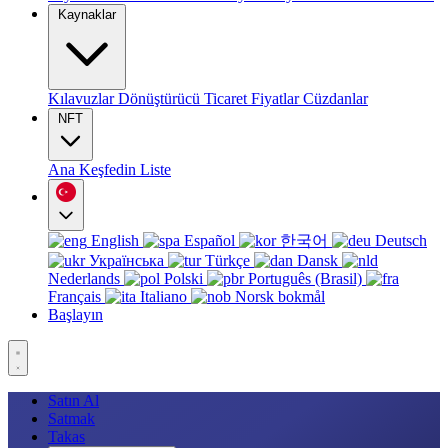
Kaynaklar
Kılavuzlar
Dönüştürücü
Ticaret
Fiyatlar
Cüzdanlar
NFT
Ana
Keşfedin
Liste
English
Español
한국어
Deutsch
Українська
Türkçe
Dansk
Nederlands
Polski
Português (Brasil)
Français
Italiano
Norsk bokmål
Başlayın
Satın Al
Satmak
Takas