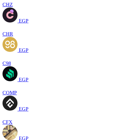
CHZ
EGP
CHR
EGP
C98
EGP
COMP
EGP
CFX
EGP