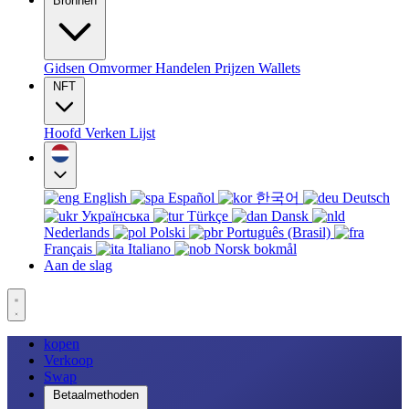
Bronnen
Gidsen
Omvormer
Handelen
Prijzen
Wallets
NFT
Hoofd
Verken
Lijst
English
Español
한국어
Deutsch
Українська
Türkçe
Dansk
Nederlands
Polski
Português (Brasil)
Français
Italiano
Norsk bokmål
Aan de slag
kopen
Verkoop
Swap
Betaalmethoden