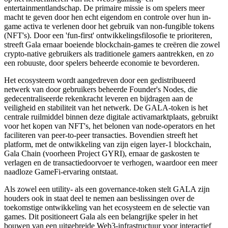
entertainmentlandschap. De primaire missie is om spelers meer
macht te geven door hen echt eigendom en controle over hun in-
game activa te verlenen door het gebruik van non-fungible tokens
(NFT's). Door een 'fun-first' ontwikkelingsfilosofie te prioriteren,
streeft Gala ernaar boeiende blockchain-games te creëren die zowel
crypto-native gebruikers als traditionele gamers aantrekken, en zo
een robuuste, door spelers beheerde economie te bevorderen.
Het ecosysteem wordt aangedreven door een gedistribueerd
netwerk van door gebruikers beheerde Founder's Nodes, die
gedecentraliseerde rekenkracht leveren en bijdragen aan de
veiligheid en stabiliteit van het netwerk. De GALA-token is het
centrale ruilmiddel binnen deze digitale activamarktplaats, gebruikt
voor het kopen van NFT's, het belonen van node-operators en het
faciliteren van peer-to-peer transacties. Bovendien streeft het
platform, met de ontwikkeling van zijn eigen layer-1 blockchain,
Gala Chain (voorheen Project GYRI), ernaar de gaskosten te
verlagen en de transactiedoorvoer te verhogen, waardoor een meer
naadloze GameFi-ervaring ontstaat.
Als zowel een utility- als een governance-token stelt GALA zijn
houders ook in staat deel te nemen aan beslissingen over de
toekomstige ontwikkeling van het ecosysteem en de selectie van
games. Dit positioneert Gala als een belangrijke speler in het
bouwen van een uitgebreide Web3-infrastructuur voor interactief