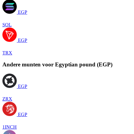
EGP
SOL
EGP
TRX
Andere munten voor Egyptian pound (EGP)
EGP
ZRX
EGP
1INCH