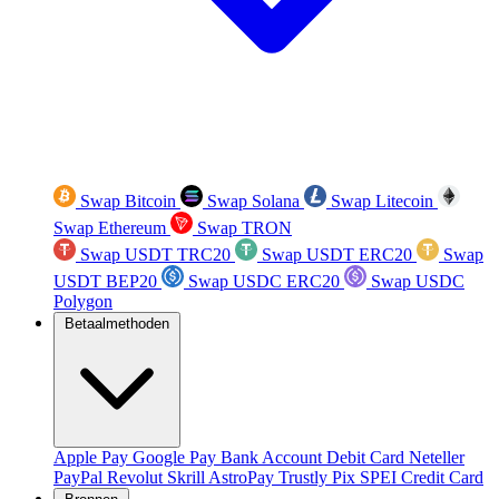
Swap Bitcoin
Swap Solana
Swap Litecoin
Swap Ethereum
Swap TRON
Swap USDT TRC20
Swap USDT ERC20
Swap
USDT BEP20
Swap USDC ERC20
Swap USDC
Polygon
Betaalmethoden
Apple Pay
Google Pay
Bank Account
Debit Card
Neteller
PayPal
Revolut
Skrill
AstroPay
Trustly
Pix
SPEI
Credit Card