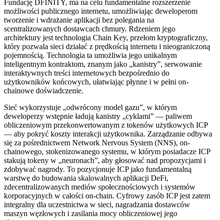
Fundację DFINITY, ma na celu fundamentalne rozszerzenie
możliwości publicznego internetu, umożliwiając deweloperom
tworzenie i wdrażanie aplikacji bez polegania na
scentralizowanych dostawcach chmury. Rdzeniem jego
architektury jest technologia Chain Key, przełom kryptograficzny,
który pozwala sieci działać z prędkością internetu i nieograniczoną
pojemnością. Technologia ta umożliwia jego unikalnym
inteligentnym kontraktom, znanym jako „kanistry”, serwowanie
interaktywnych treści internetowych bezpośrednio do
użytkowników końcowych, ułatwiając płynne i w pełni on-
chainowe doświadczenie.
Sieć wykorzystuje „odwrócony model gazu”, w którym
deweloperzy wstępnie ładują kanistry „cyklami” — paliwem
obliczeniowym przekonwertowanym z tokenów użytkowych ICP
— aby pokryć koszty interakcji użytkownika. Zarządzanie odbywa
się za pośrednictwem Network Nervous System (NNS), on-
chainowego, stokenizowanego systemu, w którym posiadacze ICP
stakują tokeny w „neuronach”, aby głosować nad propozycjami i
zdobywać nagrody. To pozycjonuje ICP jako fundamentalną
warstwę do budowania skalowalnych aplikacji DeFi,
zdecentralizowanych mediów społecznościowych i systemów
korporacyjnych w całości on-chain. Cyfrowy zasób ICP jest zatem
integralny dla uczestnictwa w sieci, nagradzania dostawców
maszyn węzłowych i zasilania mocy obliczeniowej jego