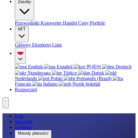
Zasoby
Przewodniki
Konwerter
Handel
Ceny
Portfele
NFT
Główny
Eksploruj
Lista
English
Español
한국어
Deutsch
Українська
Türkçe
Dansk
Nederlands
Polski
Português (Brasil)
Français
Italiano
Norsk bokmål
Rozpocznij
Kup
Sprzedaż
Zamiana
Metody płatności