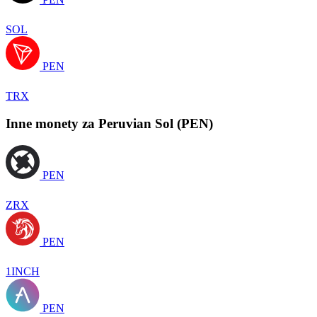
SOL
PEN
TRX
Inne monety za Peruvian Sol (PEN)
PEN
ZRX
PEN
1INCH
PEN