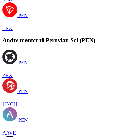
PEN
TRX
Andre mønter til Peruvian Sol (PEN)
PEN
ZRX
PEN
1INCH
PEN
AAVE