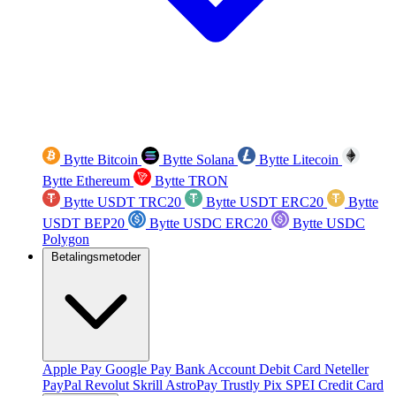
Bytte Bitcoin
Bytte Solana
Bytte Litecoin
Bytte Ethereum
Bytte TRON
Bytte USDT TRC20
Bytte USDT ERC20
Bytte
USDT BEP20
Bytte USDC ERC20
Bytte USDC
Polygon
Betalingsmetoder
Apple Pay
Google Pay
Bank Account
Debit Card
Neteller
PayPal
Revolut
Skrill
AstroPay
Trustly
Pix
SPEI
Credit Card