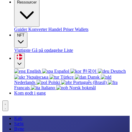
Ressourcer
Guider
Konverter
Handel
Priser
Wallets
NFT
Vigtigste
Gå på opdagelse
Liste
English
Español
한국어
Deutsch
Українська
Türkçe
Dansk
Nederlands
Polski
Português (Brasil)
Français
Italiano
Norsk bokmål
Kom godt i gang
Køb
Sælg
Bytte