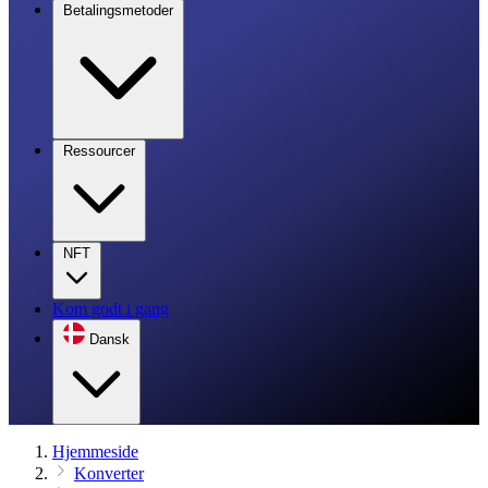
Betalingsmetoder
Ressourcer
NFT
Kom godt i gang
Dansk
Hjemmeside
Konverter