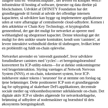
fungere som en 'Verdenscomputer', der leverer en komplet Web3-
infrastruktur til hosting af software, tjenester og data direkte på
blockchainen. Udviklet af DFINITY Foundation har det
grundlæggende til formål at udvide det offentlige internets
kapaciteter, så udviklere kan bygge og implementere applikationer
uden at være afhængige af centraliserede cloud-udbydere. Kernen i
dets arkitektur er Chain Key Technology, et kryptografisk
gennembrud, der gør det muligt for netværket at operere med
webhastighed og ubegrænset kapacitet. Denne teknologi gør det
muligt for dets unikke smarte kontrakter, kendt som 'canisters', at
levere interaktivt webindhold direkte til slutbrugere, hvilket letter
en problemfri og fuldt on-chain oplevelse.
Netværket anvender en 'omvendt gasmodel', hvor udviklere
forudindlæser canisters med 'cycles'—et beregningsbrændstof
konverteret fra ICP-utility-tokens—for at dække omkostningerne
ved brugerinteraktion. Styring varetages af Network Nervous
System (NNS), et on-chain, tokeniseret system, hvor ICP-
indehavere staker tokens i 'neuroner' for at stemme om forslag og
tjene belønninger. Dette positionerer ICP som et grundlæggende
lag for opbygning af skalerbare DeFi-applikationer, decentrale
sociale medier og virksomhedssystemer udelukkende on-chain. Det
digitale aktiv ICP er således afgørende for netværksdeltagelse,
belønning af udbydere af nodemaskiner og brændstof til dets
økosystems beregningskraft.