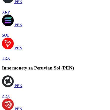
PEN
XRP
PEN
SOL
PEN
TRX
Inne monety za Peruvian Sol (PEN)
PEN
ZRX
PEN