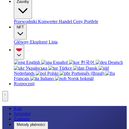
Zasoby
Przewodniki
Konwerter
Handel
Ceny
Portfele
NFT
Główny
Eksploruj
Lista
English
Español
한국어
Deutsch
Українська
Türkçe
Dansk
Nederlands
Polski
Português (Brasil)
Français
Italiano
Norsk bokmål
Rozpocznij
Kup
Sprzedaż
Zamiana
Metody płatności