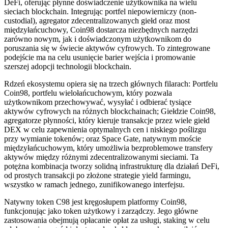
DeFi, oferując płynne doświadczenie użytkownika na wielu
sieciach blockchain. Integrując portfel niepowierniczy (non-
custodial), agregator zdecentralizowanych giełd oraz most
międzyłańcuchowy, Coin98 dostarcza niezbędnych narzędzi
zarówno nowym, jak i doświadczonym użytkownikom do
poruszania się w świecie aktywów cyfrowych. To zintegrowane
podejście ma na celu usunięcie barier wejścia i promowanie
szerszej adopcji technologii blockchain.
Rdzeń ekosystemu opiera się na trzech głównych filarach: Portfelu
Coin98, portfelu wielołańcuchowym, który pozwala
użytkownikom przechowywać, wysyłać i odbierać tysiące
aktywów cyfrowych na różnych blockchainach; Giełdzie Coin98,
agregatorze płynności, który kieruje transakcje przez wiele giełd
DEX w celu zapewnienia optymalnych cen i niskiego poślizgu
przy wymianie tokenów; oraz Space Gate, natywnym moście
międzyłańcuchowym, który umożliwia bezproblemowe transfery
aktywów między różnymi zdecentralizowanymi sieciami. Ta
potężna kombinacja tworzy solidną infrastrukturę dla działań DeFi,
od prostych transakcji po złożone strategie yield farmingu,
wszystko w ramach jednego, zunifikowanego interfejsu.
Natywny token C98 jest kręgosłupem platformy Coin98,
funkcjonując jako token użytkowy i zarządczy. Jego główne
zastosowania obejmują opłacanie opłat za usługi, staking w celu