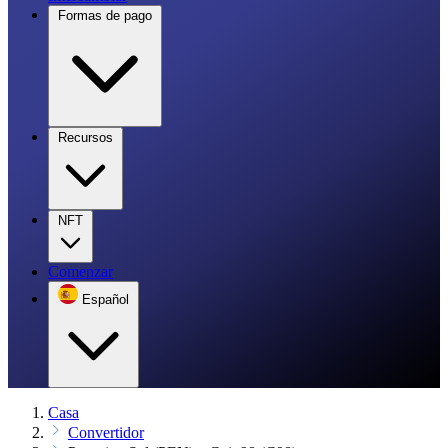
Formas de pago
Recursos
NFT
Comenzar
Español
Casa
Convertidor