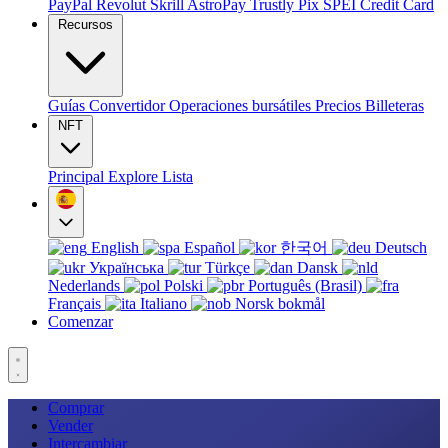
PayPal
Revolut
Skrill
AstroPay
Trustly
Pix
SPEI
Credit Card
Recursos
Guías
Convertidor
Operaciones bursátiles
Precios
Billeteras
NFT
Principal
Explore
Lista
English
Español
한국어
Deutsch
Українська
Türkçe
Dansk
Nederlands
Polski
Português (Brasil)
Français
Italiano
Norsk bokmål
Comenzar
Comprar
Vender
Intercambiar