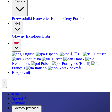
Zasoby
Przewodniki
Konwerter
Handel
Ceny
Portfele
NFT
Główny
Eksploruj
Lista
English
Español
한국어
Deutsch
Українська
Türkçe
Dansk
Nederlands
Polski
Português (Brasil)
Français
Italiano
Norsk bokmål
Rozpocznij
Kup
Sprzedaż
Zamiana
Metody płatności