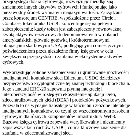
przejrzystego dolara cyfrowego, rozwiązując nieodłączną
zmienność innych aktywów cyfrowych i funkcjonując jako
niezawodny środek wymiany i magazyn wartości. Zarządzana
przez konsorcjum CENTRE, współzałożone przez Circle i
Coinbase, tokenomika USDC koncentruje się na pełnym
zabezpieczeniu; każdy token jest zabezpieczony równoważną
kwotą aktywów rezerwowych denominowanych w dolarach
amerykańskich, głównie gotówką i krótkoterminowymi
obligacjami skarbowymi USA, podlegającymi comiesięcznym
poświadczeniom przez niezależne firmy księgowe w celu
zwiększenia przejrzystości i zaufania w ekosystemie aktywów
cyfrowych.
Wykorzystując solidne zabezpieczenia i ugruntowane możliwości
inteligentnych kontraktów sieci Ethereum, USDC dziedziczy
bezpieczeństwo kryptograficzne tej znanej technologii blockchain.
Jego standard ERC-20 zapewnia płynną integrację i
interoperacyjność w rozległym ekosystemie aplikacji DeFi,
zdecentralizowanych giełd (DEX) i protokołów pożyczkowych.
Pozwala to na wydajne transakcje w łańcuchu i złożone interakcje
inteligentnych kontraktów, co czyni go wszechstronnym zasobem
cyfrowym dla różnych komponentów infrastruktury Web3.
Bazowa księga cyfrowa zapewnia weryfikowalny i niezmienny
zapis wszystkich ruchów USDC, co ma kluczowe znaczenie dla
zaufania w zdecentralizowanej sieci.