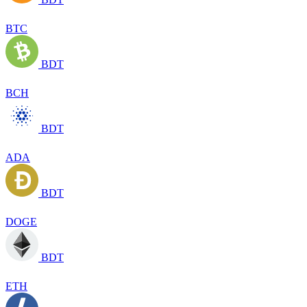
BTC
BDT
BCH
BDT
ADA
BDT
DOGE
BDT
ETH