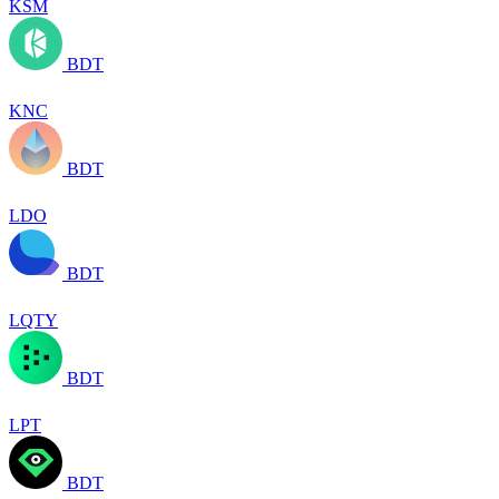
KSM
BDT
KNC
BDT
LDO
BDT
LQTY
BDT
LPT
BDT