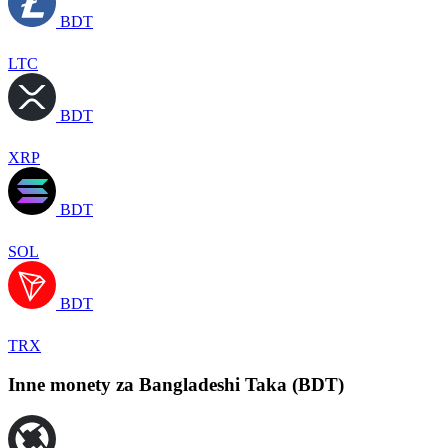
BDT
LTC
BDT
XRP
BDT
SOL
BDT
TRX
Inne monety za Bangladeshi Taka (BDT)