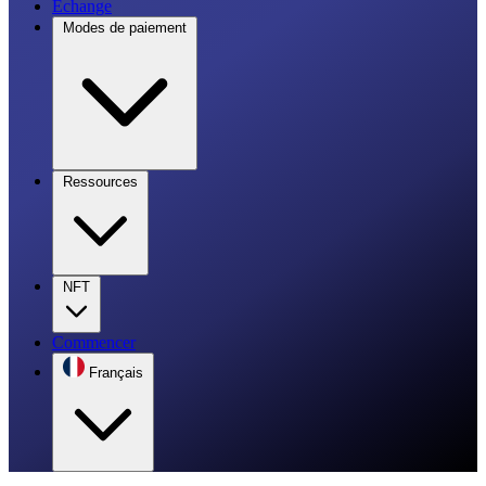
Échange
Modes de paiement
Ressources
NFT
Commencer
Français