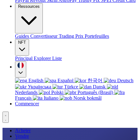
PayPal
Revolut
Skrill
AstroPay
Trustly
Pix
SPEI
Credit Card
Ressources
Guides
Convertisseur
Trading
Prix
Portefeuilles
NFT
Principal
Explorer
Liste
English
Español
한국어
Deutsch
Українська
Türkçe
Dansk
Nederlands
Polski
Português (Brasil)
Français
Italiano
Norsk bokmål
Commencer
Acheter
Vendre