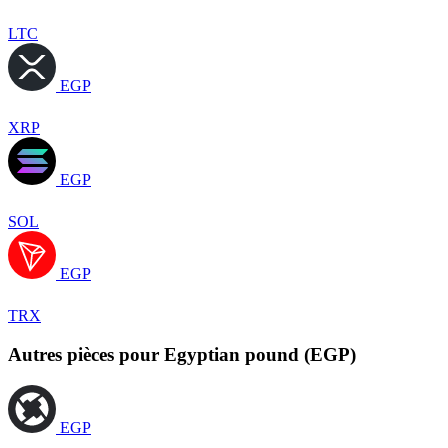
LTC
EGP
XRP
EGP
SOL
EGP
TRX
Autres pièces pour Egyptian pound (EGP)
EGP