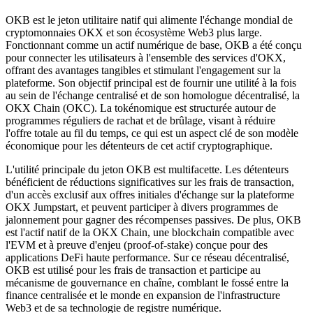
OKB est le jeton utilitaire natif qui alimente l'échange mondial de
cryptomonnaies OKX et son écosystème Web3 plus large.
Fonctionnant comme un actif numérique de base, OKB a été conçu
pour connecter les utilisateurs à l'ensemble des services d'OKX,
offrant des avantages tangibles et stimulant l'engagement sur la
plateforme. Son objectif principal est de fournir une utilité à la fois
au sein de l'échange centralisé et de son homologue décentralisé, la
OKX Chain (OKC). La tokénomique est structurée autour de
programmes réguliers de rachat et de brûlage, visant à réduire
l'offre totale au fil du temps, ce qui est un aspect clé de son modèle
économique pour les détenteurs de cet actif cryptographique.
L'utilité principale du jeton OKB est multifacette. Les détenteurs
bénéficient de réductions significatives sur les frais de transaction,
d'un accès exclusif aux offres initiales d'échange sur la plateforme
OKX Jumpstart, et peuvent participer à divers programmes de
jalonnement pour gagner des récompenses passives. De plus, OKB
est l'actif natif de la OKX Chain, une blockchain compatible avec
l'EVM et à preuve d'enjeu (proof-of-stake) conçue pour des
applications DeFi haute performance. Sur ce réseau décentralisé,
OKB est utilisé pour les frais de transaction et participe au
mécanisme de gouvernance en chaîne, comblant le fossé entre la
finance centralisée et le monde en expansion de l'infrastructure
Web3 et de sa technologie de registre numérique.