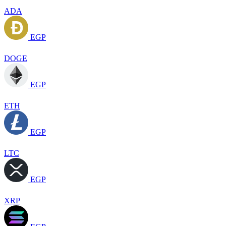
ADA
EGP
DOGE
EGP
ETH
EGP
LTC
EGP
XRP