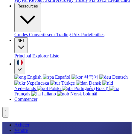
PayPal
Revolut
Skrill
AstroPay
Trustly
Pix
SPEI
Credit Card
Ressources
Guides
Convertisseur
Trading
Prix
Portefeuilles
NFT
Principal
Explorer
Liste
English
Español
한국어
Deutsch
Українська
Türkçe
Dansk
Nederlands
Polski
Português (Brasil)
Français
Italiano
Norsk bokmål
Commencer
Acheter
Vendre