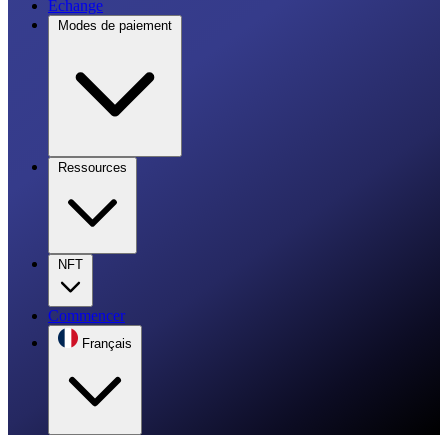
Échange
Modes de paiement
Ressources
NFT
Commencer
Français