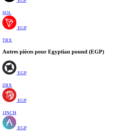
EGP
SOL
EGP
TRX
Autres pièces pour Egyptian pound (EGP)
EGP
ZRX
EGP
1INCH
EGP