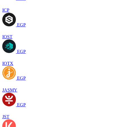
ICP
EGP
IOST
EGP
IOTX
EGP
JASMY
EGP
JST