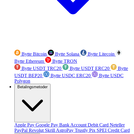
Bytte Bitcoin
Bytte Solana
Bytte Litecoin
Bytte Ethereum
Bytte TRON
Bytte USDT TRC20
Bytte USDT ERC20
Bytte
USDT BEP20
Bytte USDC ERC20
Bytte USDC
Polygon
Betalingsmetoder
Apple Pay
Google Pay
Bank Account
Debit Card
Neteller
PayPal
Revolut
Skrill
AstroPay
Trustly
Pix
SPEI
Credit Card