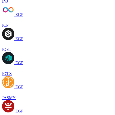
INJ
EGP
ICP
EGP
IOST
EGP
IOTX
EGP
JASMY
EGP