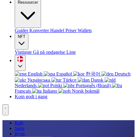
Ressourcer
Guider
Konverter
Handel
Priser
Wallets
NFT
Vigtigste
Gå på opdagelse
Liste
English
Español
한국어
Deutsch
Українська
Türkçe
Dansk
Nederlands
Polski
Português (Brasil)
Français
Italiano
Norsk bokmål
Kom godt i gang
Køb
Sælg
Bytte