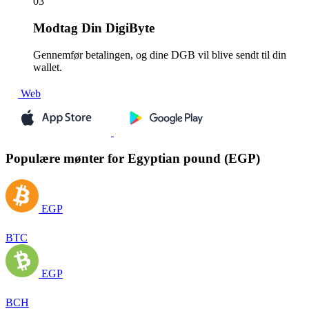
03
Modtag
Din DigiByte
Gennemfør betalingen, og dine DGB vil blive sendt til din
wallet.
Web
Populære mønter for Egyptian pound (EGP)
EGP
BTC
EGP
BCH