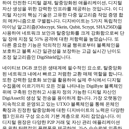
하여 안전한 디지털 결제, 탈중앙화된 애플리케이션, 디지털
자산 생성을 위한 강력한 인프라를 제공하는 것입니다. 이 디
지털 자산의 핵심 기술은 고유한 다중 알고리즘 작업 증명 합
의 메커니즘으로 구별됩니다. 디지바이트는 5가지 독립적인
마이닝 알고리즘(Odocrypt, Skein, Qubit, Scrypt, SHA256D)을
사용하여 네트워크 보안과 탈중앙화를 크게 강화함으로써 단
일 장애 지점 및 51% 공격에 대한 저항력을 높였습니다. 또
다른 중요한 기능은 악의적인 채굴 행위로부터 블록체인을
보호하고 블록 시간 일관성을 보장하는 고급 실시간 난이도
조정 알고리즘인 DigiShield입니다.
네이티브 DGB 코인은 생태계에 필수적인 요소로, 탈중앙화
된 네트워크 내에서 빠르고 저렴한 교환 매체 역할을 합니다.
또한 강력한 암호화 보안을 활용하여 실제 주식에서 디지털
수집품에 이르기까지 모든 것을 나타내는 DigiByte 블록체인
위에 구축된 안전하고 사용자 정의 가능한 디지털 자산인
DigiAsset의 생성 및 전송을 용이하게 합니다. 가장 오랫동안
지속적으로 운영되고 있는 UTXO 블록체인을 통해 온체인
확장과 진정한 탈중앙화에 대한 디지바이트의 노력은 다양한
웹3 인프라 구성 요소의 기본 계층으로 자리 잡았습니다. 이
디지털 원장은 다양한 P2P 거래 및 자산 관리 애플리케이션
을 위한 탄력적인 플랫폼을 제공하며, 가스 수수료에 의존하