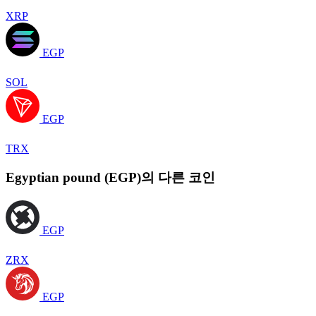
XRP
EGP
SOL
EGP
TRX
Egyptian pound (EGP)의 다른 코인
EGP
ZRX
EGP