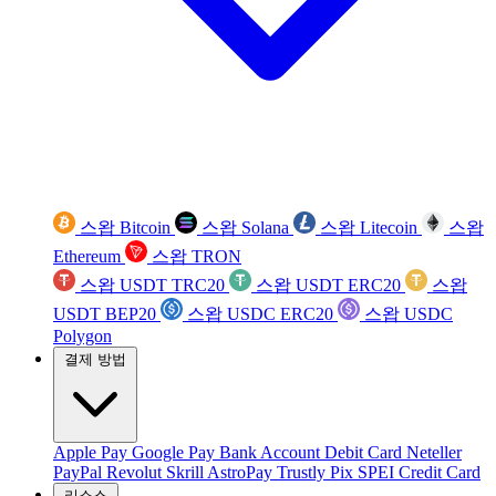
스왑 Bitcoin
스왑 Solana
스왑 Litecoin
스왑
Ethereum
스왑 TRON
스왑 USDT TRC20
스왑 USDT ERC20
스왑
USDT BEP20
스왑 USDC ERC20
스왑 USDC
Polygon
결제 방법
Apple Pay
Google Pay
Bank Account
Debit Card
Neteller
PayPal
Revolut
Skrill
AstroPay
Trustly
Pix
SPEI
Credit Card
리소스