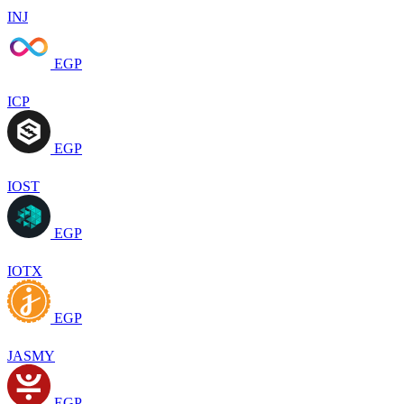
INJ
EGP
ICP
EGP
IOST
EGP
IOTX
EGP
JASMY
EGP