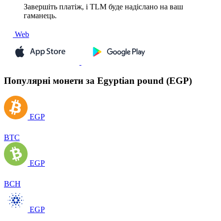
Завершіть платіж, і TLM буде надіслано на ваш
гаманець.
Web
Популярні монети за Egyptian pound (EGP)
EGP
BTC
EGP
BCH
EGP