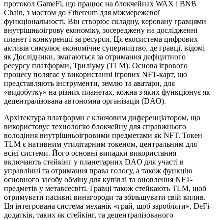
протокол GameFi, що працює на блокчейнах WAX і BNB
Chain, з мостом до Ethereum для міжмережевої
функціональності. Він створює складну, керовану гравцями
внутрішньоігрову економіку, зосереджену на дослідженні
планет і конкуренції за ресурси. Ця екосистема цифрових
активів симулює економічне суперництво, де гравці, відомі
як Дослідники, змагаються за отримання дефіцитного
ресурсу платформи, Триліуму (TLM). Основа ігрового
процесу полягає у використанні ігрових NFT-карт, що
представляють інструменти, землю та аватари, для
«видобутку» на різних планетах, кожна з яких функціонує як
децентралізована автономна організація (DAO).
Архітектура платформи є ключовим диференціатором, що
використовує технологію блокчейну для справжнього
володіння внутрішньоігровими предметами як NFT. Токен
TLM є нативним утилітарним токеном, центральним для
всієї системи. Його основні випадки використання
включають стейкінг у планетарних DAO для участі в
управлінні та отримання права голосу, а також функцію
основного засобу обміну для купівлі та оновлення NFT-
предметів у метавсесвіті. Гравці також стейкають TLM, щоб
отримувати пасивні винагороди та збільшувати свій вплив.
Ця інтегрована система механік «грай, щоб заробляти», DeFi-
додатків, таких як стейкінг, та децентралізованого