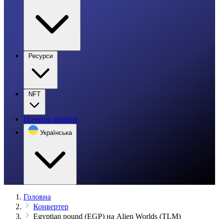
Ресурси
NFT
Початок роботи
Українська
Головна
Конвертер
Egyptian pound (EGP) на Alien Worlds (TLM)