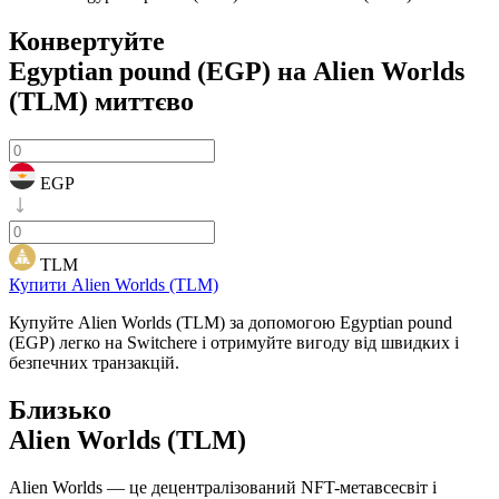
Конвертуйте
Egyptian pound (EGP) на Alien Worlds
(TLM)
миттєво
EGP
TLM
Купити Alien Worlds (TLM)
Купуйте Alien Worlds (TLM) за допомогою Egyptian pound
(EGP) легко на Switchere і отримуйте вигоду від швидких і
безпечних транзакцій.
Близько
Alien Worlds (TLM)
Alien Worlds — це децентралізований NFT-метавсесвіт і