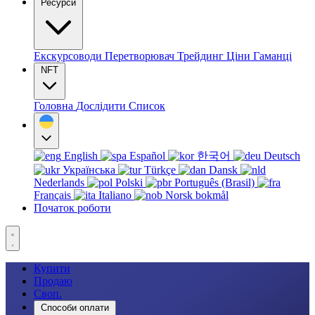
Ресурси
Екскурсоводи
Перетворювач
Трейдинг
Ціни
Гаманці
NFT
Головна
Дослідити
Список
English
Español
한국어
Deutsch
Українська
Türkçe
Dansk
Nederlands
Polski
Português (Brasil)
Français
Italiano
Norsk bokmål
Початок роботи
Купити
Продаю
Своп.
Способи оплати