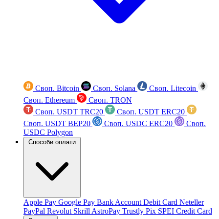
Своп. Bitcoin
Своп. Solana
Своп. Litecoin
Своп. Ethereum
Своп. TRON
Своп. USDT TRC20
Своп. USDT ERC20
Своп. USDT BEP20
Своп. USDC ERC20
Своп.
USDC Polygon
Способи оплати
Apple Pay
Google Pay
Bank Account
Debit Card
Neteller
PayPal
Revolut
Skrill
AstroPay
Trustly
Pix
SPEI
Credit Card