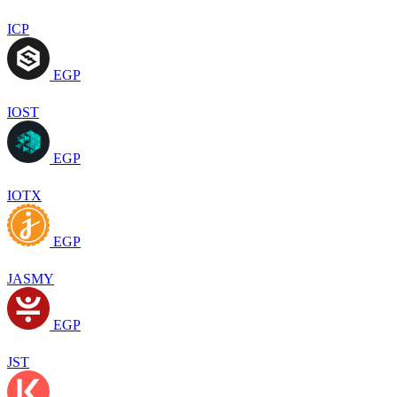
ICP
EGP
IOST
EGP
IOTX
EGP
JASMY
EGP
JST