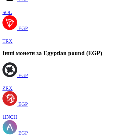
SOL
EGP
TRX
Інші монети за Egyptian pound (EGP)
EGP
ZRX
EGP
1INCH
EGP