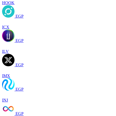
HOOK
EGP
ICX
EGP
ILV
EGP
IMX
EGP
INJ
EGP