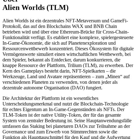
Alien Worlds (TLM)
Alien Worlds ist ein dezentrales NFT-Metaversum und GameFi-
Protokoll, das auf den Blockchains WAX und BNB Chain
betrieben wird und über eine Ethereum-Brücke für Cross-Chain-
Funktionalität verfügt. Es etabliert eine komplexe, spielergesteuerte
In-Game-Ökonomie, die sich auf Planetenexploration und
Ressourcenwettbewerb konzentriert. Dieses Ökosystem für digitale
Vermögenswerte simuliert einen wirtschaftlichen Wettbewerb, bei
dem Spieler, bekannt als Entdecker, darum konkurrieren, die
knappe Ressource der Plattform, Trilium (TLM), zu erwerben. Der
Kern des Gameplays besteht darin, NFT-Spielkarten – die
Werkzeuge, Land und Avatare repräsentieren – zum „Minen“ auf
verschiedenen Planeten zu verwenden, von denen jeder als
dezentrale autonome Organisation (DAO) fungiert.
Die Architektur der Plattform ist ein wesentliches
Unterscheidungsmerkmal und nutzt die Blockchain-Technologie
für echtes Eigentum an In-Game-Gegenständen als NFTs. Der
TLM-Token ist der native Utility-Token, der für das gesamte
System von zentraler Bedeutung ist. Seine Hauptanwendungsfälle
umfassen das Staking bei planetaren DAOs zur Teilnahme an der
Governance und zum Erwerb von Stimmrechten sowie die
Funktion als Haupttauschmittel für den Kauf und die Aufwertung