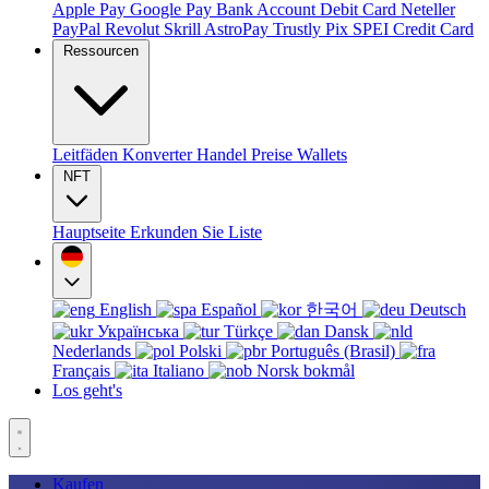
Apple Pay
Google Pay
Bank Account
Debit Card
Neteller
PayPal
Revolut
Skrill
AstroPay
Trustly
Pix
SPEI
Credit Card
Ressourcen
Leitfäden
Konverter
Handel
Preise
Wallets
NFT
Hauptseite
Erkunden Sie
Liste
English
Español
한국어
Deutsch
Українська
Türkçe
Dansk
Nederlands
Polski
Português (Brasil)
Français
Italiano
Norsk bokmål
Los geht's
Kaufen