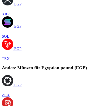
EGP
XRP
EGP
SOL
EGP
TRX
Andere Münzen für Egyptian pound (EGP)
EGP
ZRX