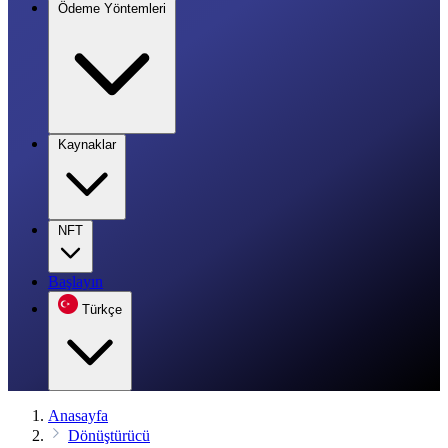
Ödeme Yöntemleri
Kaynaklar
NFT
Başlayın
Türkçe
Anasayfa
Dönüştürücü