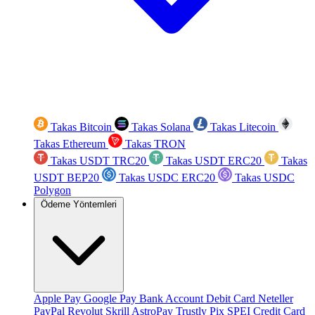
Takas Bitcoin
Takas Solana
Takas Litecoin
Takas Ethereum
Takas TRON
Takas USDT TRC20
Takas USDT ERC20
Takas
USDT BEP20
Takas USDC ERC20
Takas USDC
Polygon
Ödeme Yöntemleri
Apple Pay
Google Pay
Bank Account
Debit Card
Neteller
PayPal
Revolut
Skrill
AstroPay
Trustly
Pix
SPEI
Credit Card