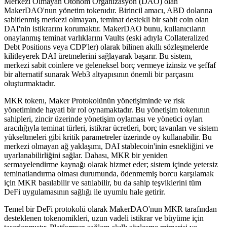
Merkezi Olmayan Otonom Organizasyon (DAO) olan
MakerDAO'nun yönetim tokenıdır. Birincil amacı, ABD dolarına
sabitlenmiş merkezi olmayan, teminat destekli bir sabit coin olan
DAI'nin istikrarını korumaktır. MakerDAO bunu, kullanıcıların
onaylanmış teminat varlıklarını Vaults (eski adıyla Collateralized
Debt Positions veya CDP'ler) olarak bilinen akıllı sözleşmelerde
kilitleyerek DAI üretmelerini sağlayarak başarır. Bu sistem,
merkezi sabit coinlere ve geleneksel borç vermeye izinsiz ve şeffaf
bir alternatif sunarak Web3 altyapısının önemli bir parçasını
oluşturmaktadır.
MKR tokenı, Maker Protokolünün yönetişiminde ve risk
yönetiminde hayati bir rol oynamaktadır. Bu yönetişim tokenının
sahipleri, zincir üzerinde yönetişim oylaması ve yönetici oyları
aracılığıyla teminat türleri, istikrar ücretleri, borç tavanları ve sistem
yükseltmeleri gibi kritik parametreler üzerinde oy kullanabilir. Bu
merkezi olmayan ağ yaklaşımı, DAI stablecoin'inin esnekliğini ve
uyarlanabilirliğini sağlar. Dahası, MKR bir yeniden
sermayelendirme kaynağı olarak hizmet eder; sistem içinde yetersiz
teminatlandırma olması durumunda, ödenmemiş borcu karşılamak
için MKR basılabilir ve satılabilir, bu da sahip teşviklerini tüm
DeFi uygulamasının sağlığı ile uyumlu hale getirir.
Temel bir DeFi protokolü olarak MakerDAO'nun MKR tarafından
desteklenen tokenomikleri, uzun vadeli istikrar ve büyüme için