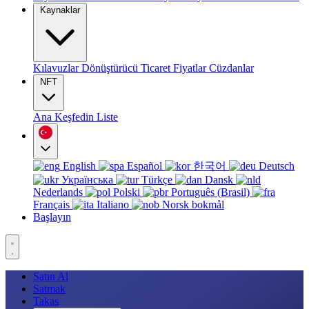
Kaynaklar
Kılavuzlar
Dönüştürücü
Ticaret
Fiyatlar
Cüzdanlar
NFT
Ana
Keşfedin
Liste
English
Español
한국어
Deutsch
Українська
Türkçe
Dansk
Nederlands
Polski
Português (Brasil)
Français
Italiano
Norsk bokmål
Başlayın
Satın Al
Satmak
Takas