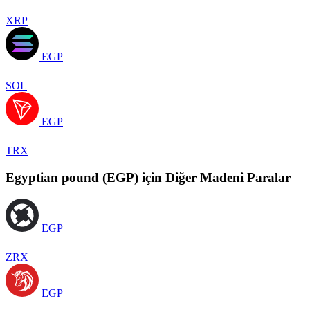
XRP
EGP
SOL
EGP
TRX
Egyptian pound (EGP) için Diğer Madeni Paralar
EGP
ZRX
EGP