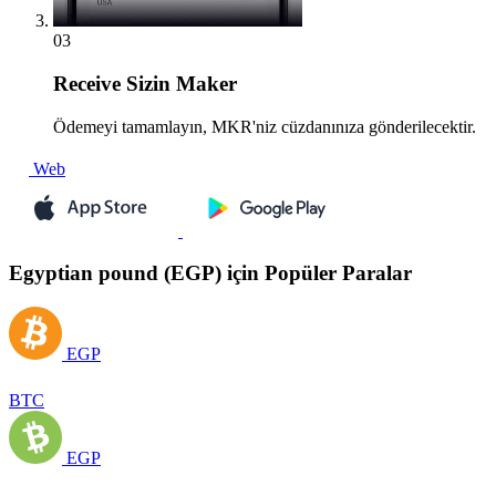
03
Receive
Sizin Maker
Ödemeyi tamamlayın, MKR'niz cüzdanınıza gönderilecektir.
Web
Egyptian pound (EGP) için Popüler Paralar
EGP
BTC
EGP