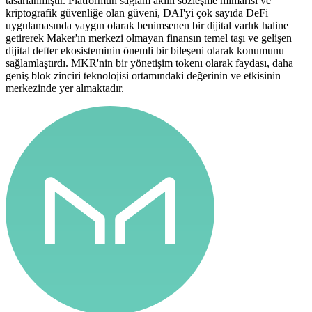
tasarlanmıştır. Platformun sağlam akıllı sözleşme mimarisi ve
kriptografik güvenliğe olan güveni, DAI'yi çok sayıda DeFi
uygulamasında yaygın olarak benimsenen bir dijital varlık haline
getirerek Maker'ın merkezi olmayan finansın temel taşı ve gelişen
dijital defter ekosisteminin önemli bir bileşeni olarak konumunu
sağlamlaştırdı. MKR'nin bir yönetişim tokenı olarak faydası, daha
geniş blok zinciri teknolojisi ortamındaki değerinin ve etkisinin
merkezinde yer almaktadır.