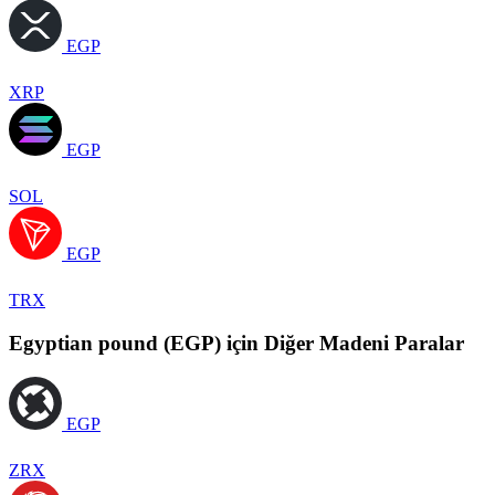
EGP
XRP
EGP
SOL
EGP
TRX
Egyptian pound (EGP) için Diğer Madeni Paralar
EGP
ZRX