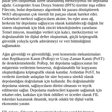
pazar yeri oluşturmak üzere tasarlanmış merkeziyetsiz bir depolama
ağıdır. Gezegenler Arası Dosya Sistemi (IPFS) üzerine inşa edilen
Filecoin, bulut depolamayı algoritmik bir pazara dönüştürerek
Web3 altyapısının çok önemli bir parçası olarak hareket eder.
Geleneksel merkezi sağlayıcıların aksine, bu eşler arası ağ,
herkesin bir depolama sağlayıcısı olarak katılabileceği dağıtık bir
sistem oluşturmak için blok zinciri teknolojisinden yararlanır.
Temel misyon, insanlığın verileri için kalıcı, merkeziyetsiz ve
doğrulanabilir bir dijital defter oluşturmak, güçlü kriptografik
güvenlik yoluyla içerik adreslemeyi ve veri bütünlüğünü
sağlamaktır.
Ağın güvenliği ve güvenilirliği, yeni konsensüs mekanizmaları
olan Replikasyon Kanıtı (PoRep) ve Uzay-Zaman Kanıtı (PoST)
ile desteklenmektedir. PoRep, bir depolama sağlayıcısının bir
müşterinin verilerinin benzersiz, doğrulanabilir bir kopyasını
oluşturduğunu kriptografik olarak kanıtlar. Ardından PoST, bu
verilerin üzerinde anlaşılan bir süre boyunca sürekli olarak
depolandığını doğrulamak için kullanılır. Bu doğrulanabilir
depolama sistemi, sağlayıcıların dürüst olmasını ve teşvik
edilmesini sağlar. Depolama madencileri kapasite sağlamak için
rekabet eder, katkıları için blok ödülleri ve ücretler olarak FIL
tokenları kazanarak dinamik, teşvik odaklı bir dijital varlık
ekonomisi yaratır.