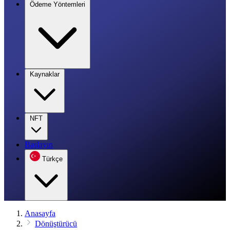
Ödeme Yöntemleri
Kaynaklar
NFT
Başlayın
Türkçe
Anasayfa
Dönüştürücü