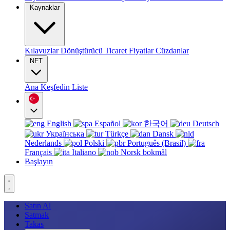
Kaynaklar
Kılavuzlar
Dönüştürücü
Ticaret
Fiyatlar
Cüzdanlar
NFT
Ana
Keşfedin
Liste
English
Español
한국어
Deutsch
Українська
Türkçe
Dansk
Nederlands
Polski
Português (Brasil)
Français
Italiano
Norsk bokmål
Başlayın
Satın Al
Satmak
Takas