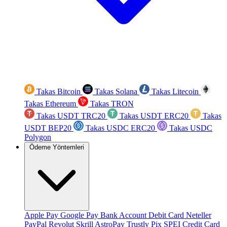
Takas Bitcoin
Takas Solana
Takas Litecoin
Takas Ethereum
Takas TRON
Takas USDT TRC20
Takas USDT ERC20
Takas
USDT BEP20
Takas USDC ERC20
Takas USDC
Polygon
Ödeme Yöntemleri
Apple Pay
Google Pay
Bank Account
Debit Card
Neteller
PayPal
Revolut
Skrill
AstroPay
Trustly
Pix
SPEI
Credit Card