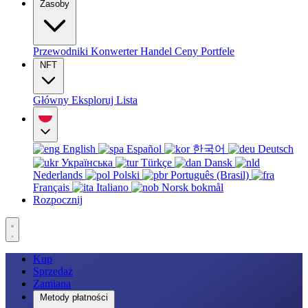
Zasoby
Przewodniki
Konwerter
Handel
Ceny
Portfele
NFT
Główny
Eksploruj
Lista
English
Español
한국어
Deutsch
Українська
Türkçe
Dansk
Nederlands
Polski
Português (Brasil)
Français
Italiano
Norsk bokmål
Rozpocznij
Kup
Sprzedaż
Zamiana
Metody płatności