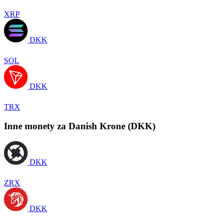
XRP
DKK
SOL
DKK
TRX
Inne monety za Danish Krone (DKK)
DKK
ZRX
DKK