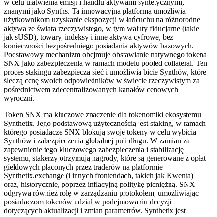
w celu ułatwienia emisji i handlu aktywami syntetycznymi,
znanymi jako Synths. Ta innowacyjna platforma umożliwia
użytkownikom uzyskanie ekspozycji w łańcuchu na różnorodne
aktywa ze świata rzeczywistego, w tym waluty fiducjarne (takie
jak sUSD), towary, indeksy i inne aktywa cyfrowe, bez
konieczności bezpośredniego posiadania aktywów bazowych.
Podstawowy mechanizm obejmuje obstawianie natywnego tokena
SNX jako zabezpieczenia w ramach modelu pooled collateral. Ten
proces stakingu zabezpiecza sieć i umożliwia bicie Synthów, które
śledzą cenę swoich odpowiedników w świecie rzeczywistym za
pośrednictwem zdecentralizowanych kanałów cenowych
wyroczni.
Token SNX ma kluczowe znaczenie dla tokenomiki ekosystemu
Synthetix. Jego podstawową użytecznością jest staking, w ramach
którego posiadacze SNX blokują swoje tokeny w celu wybicia
Synthów i zabezpieczenia globalnej puli długu. W zamian za
zapewnienie tego kluczowego zabezpieczenia i stabilizację
systemu, stakerzy otrzymują nagrody, które są generowane z opłat
giełdowych płaconych przez traderów na platformie
Synthetix.exchange (i innych frontendach, takich jak Kwenta)
oraz, historycznie, poprzez inflacyjną politykę pieniężną. SNX
odgrywa również rolę w zarządzaniu protokołem, umożliwiając
posiadaczom tokenów udział w podejmowaniu decyzji
dotyczących aktualizacji i zmian parametrów. Synthetix jest