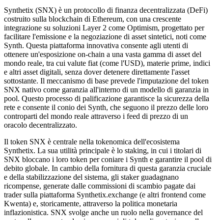
Synthetix (SNX) è un protocollo di finanza decentralizzata (DeFi)
costruito sulla blockchain di Ethereum, con una crescente
integrazione su soluzioni Layer 2 come Optimism, progettato per
facilitare l'emissione e la negoziazione di asset sintetici, noti come
Synth. Questa piattaforma innovativa consente agli utenti di
ottenere un'esposizione on-chain a una vasta gamma di asset del
mondo reale, tra cui valute fiat (come l'USD), materie prime, indici
e altri asset digitali, senza dover detenere direttamente l'asset
sottostante. Il meccanismo di base prevede l'imputazione del token
SNX nativo come garanzia all'interno di un modello di garanzia in
pool. Questo processo di palificazione garantisce la sicurezza della
rete e consente il conio dei Synth, che seguono il prezzo delle loro
controparti del mondo reale attraverso i feed di prezzo di un
oracolo decentralizzato.
Il token SNX è centrale nella tokenomica dell'ecosistema
Synthetix. La sua utilità principale è lo staking, in cui i titolari di
SNX bloccano i loro token per coniare i Synth e garantire il pool di
debito globale. In cambio della fornitura di questa garanzia cruciale
e della stabilizzazione del sistema, gli staker guadagnano
ricompense, generate dalle commissioni di scambio pagate dai
trader sulla piattaforma Synthetix.exchange (e altri frontend come
Kwenta) e, storicamente, attraverso la politica monetaria
inflazionistica. SNX svolge anche un ruolo nella governance del