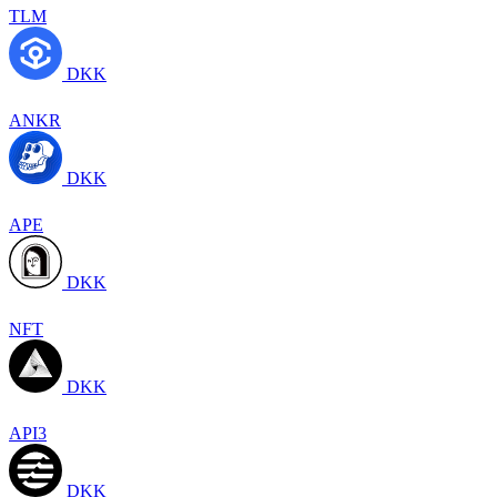
TLM
DKK
ANKR
DKK
APE
DKK
NFT
DKK
API3
DKK