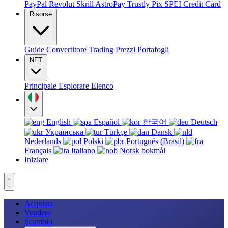
PayPal
Revolut
Skrill
AstroPay
Trustly
Pix
SPEI
Credit Card
Risorse
Guide
Convertitore
Trading
Prezzi
Portafogli
NFT
Principale
Esplorare
Elenco
English
Español
한국어
Deutsch
Українська
Türkçe
Dansk
Nederlands
Polski
Português (Brasil)
Français
Italiano
Norsk bokmål
Iniziare
Acquista
Vendere
Scambio