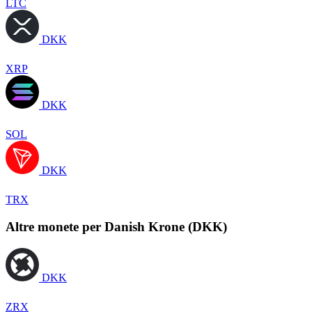
LTC
DKK
XRP
DKK
SOL
DKK
TRX
Altre monete per Danish Krone (DKK)
DKK
ZRX