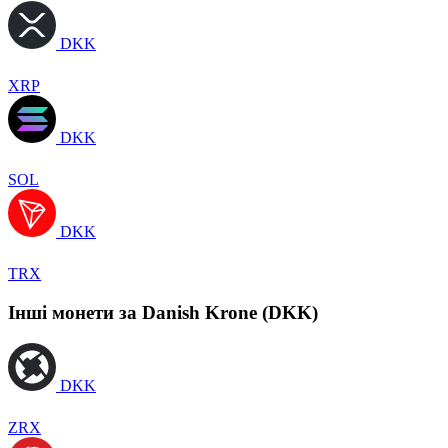
DKK
XRP
DKK
SOL
DKK
TRX
Інші монети за Danish Krone (DKK)
DKK
ZRX