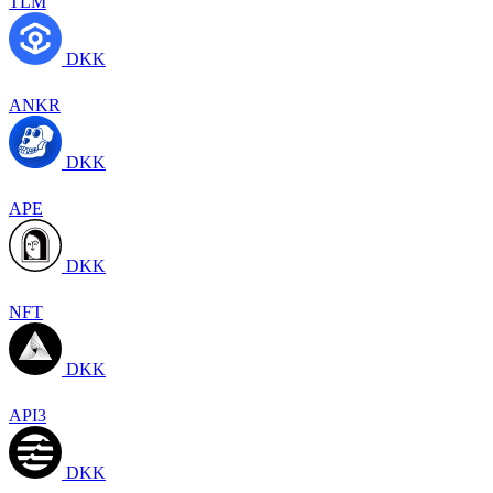
TLM
DKK
ANKR
DKK
APE
DKK
NFT
DKK
API3
DKK