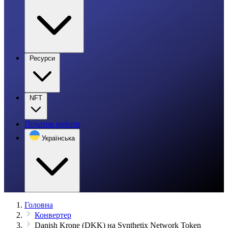
Ресурси
NFT
Початок роботи
Українська
Головна
Конвертер
Danish Krone (DKK) на Synthetix Network Token