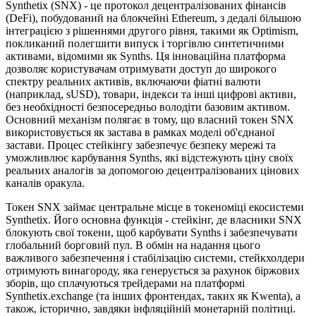
Synthetix (SNX) - це протокол децентралізованих фінансів
(DeFi), побудований на блокчейні Ethereum, з дедалі більшою
інтеграцією з рішеннями другого рівня, такими як Optimism,
покликаний полегшити випуск і торгівлю синтетичними
активами, відомими як Synths. Ця інноваційна платформа
дозволяє користувачам отримувати доступ до широкого
спектру реальних активів, включаючи фіатні валюти
(наприклад, sUSD), товари, індекси та інші цифрові активи,
без необхідності безпосередньо володіти базовим активом.
Основний механізм полягає в тому, що власний токен SNX
використовується як застава в рамках моделі об'єднаної
застави. Процес стейкінгу забезпечує безпеку мережі та
уможливлює карбування Synths, які відстежують ціну своїх
реальних аналогів за допомогою децентралізованих цінових
каналів оракула.
Токен SNX займає центральне місце в токеноміці екосистеми
Synthetix. Його основна функція - стейкінг, де власники SNX
блокують свої токени, щоб карбувати Synths і забезпечувати
глобальний борговий пул. В обмін на надання цього
важливого забезпечення і стабілізацію системи, стейкхолдери
отримують винагороду, яка генерується за рахунок біржових
зборів, що сплачуються трейдерами на платформі
Synthetix.exchange (та інших фронтендах, таких як Kwenta), а
також, історично, завдяки інфляційній монетарній політиці.