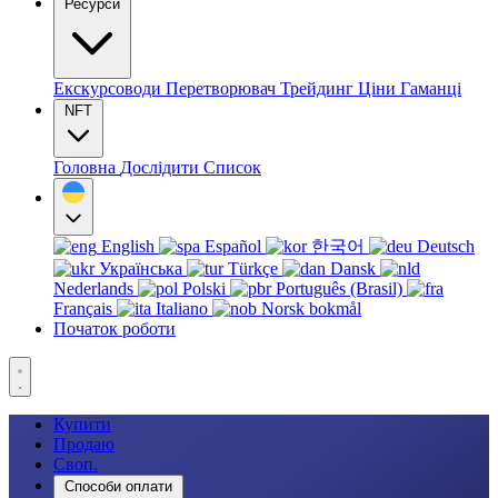
Ресурси
Екскурсоводи
Перетворювач
Трейдинг
Ціни
Гаманці
NFT
Головна
Дослідити
Список
English
Español
한국어
Deutsch
Українська
Türkçe
Dansk
Nederlands
Polski
Português (Brasil)
Français
Italiano
Norsk bokmål
Початок роботи
Купити
Продаю
Своп.
Способи оплати