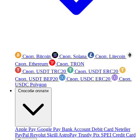
Своп. Bitcoin
Своп. Solana
Своп. Litecoin
Своп. Ethereum
Своп. TRON
Своп. USDT TRC20
Своп. USDT ERC20
Своп. USDT BEP20
Своп. USDC ERC20
Своп.
USDC Polygon
Способи оплати
Apple Pay
Google Pay
Bank Account
Debit Card
Neteller
PayPal
Revolut
Skrill
AstroPay
Trustly
Pix
SPEI
Credit Card