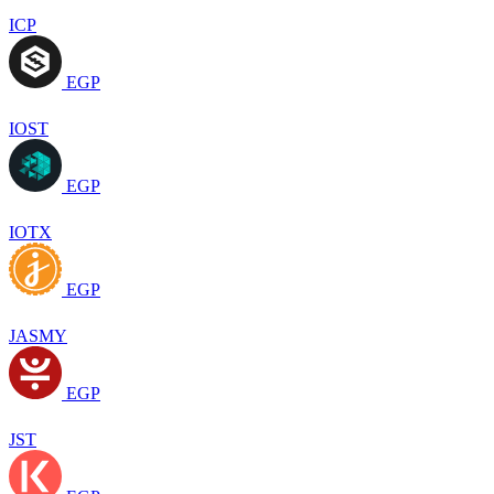
ICP
EGP
IOST
EGP
IOTX
EGP
JASMY
EGP
JST