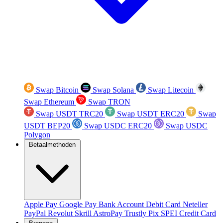
Swap Bitcoin
Swap Solana
Swap Litecoin
Swap Ethereum
Swap TRON
Swap USDT TRC20
Swap USDT ERC20
Swap
USDT BEP20
Swap USDC ERC20
Swap USDC
Polygon
Betaalmethoden
Apple Pay
Google Pay
Bank Account
Debit Card
Neteller
PayPal
Revolut
Skrill
AstroPay
Trustly
Pix
SPEI
Credit Card