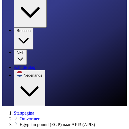
Bronnen
NFT
Aan de slag
Nederlands
Startpagina
Omvormer
Egyptian pound (EGP) naar API3 (API3)