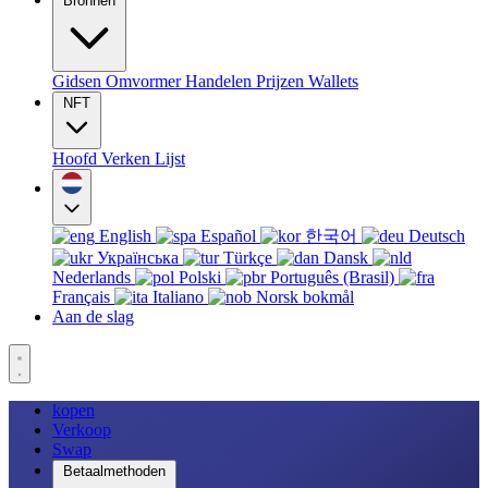
Bronnen
Gidsen
Omvormer
Handelen
Prijzen
Wallets
NFT
Hoofd
Verken
Lijst
English
Español
한국어
Deutsch
Українська
Türkçe
Dansk
Nederlands
Polski
Português (Brasil)
Français
Italiano
Norsk bokmål
Aan de slag
kopen
Verkoop
Swap
Betaalmethoden