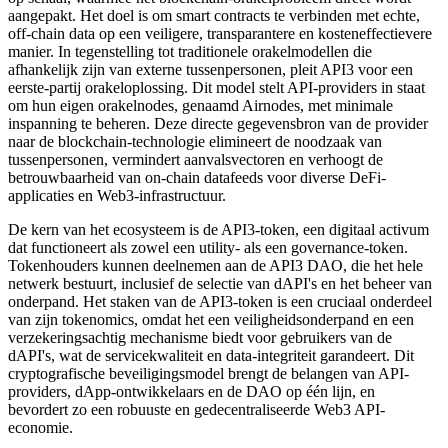
aangepakt. Het doel is om smart contracts te verbinden met echte,
off-chain data op een veiligere, transparantere en kosteneffectievere
manier. In tegenstelling tot traditionele orakelmodellen die
afhankelijk zijn van externe tussenpersonen, pleit API3 voor een
eerste-partij orakeloplossing. Dit model stelt API-providers in staat
om hun eigen orakelnodes, genaamd Airnodes, met minimale
inspanning te beheren. Deze directe gegevensbron van de provider
naar de blockchain-technologie elimineert de noodzaak van
tussenpersonen, vermindert aanvalsvectoren en verhoogt de
betrouwbaarheid van on-chain datafeeds voor diverse DeFi-
applicaties en Web3-infrastructuur.
De kern van het ecosysteem is de API3-token, een digitaal activum
dat functioneert als zowel een utility- als een governance-token.
Tokenhouders kunnen deelnemen aan de API3 DAO, die het hele
netwerk bestuurt, inclusief de selectie van dAPI's en het beheer van
onderpand. Het staken van de API3-token is een cruciaal onderdeel
van zijn tokenomics, omdat het een veiligheidsonderpand en een
verzekeringsachtig mechanisme biedt voor gebruikers van de
dAPI's, wat de servicekwaliteit en data-integriteit garandeert. Dit
cryptografische beveiligingsmodel brengt de belangen van API-
providers, dApp-ontwikkelaars en de DAO op één lijn, en
bevordert zo een robuuste en gedecentraliseerde Web3 API-
economie.