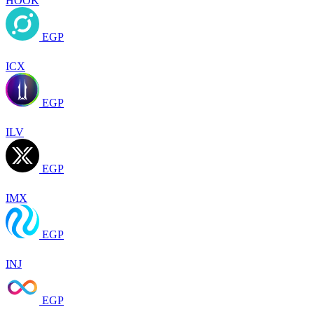
HOOK
EGP
ICX
EGP
ILV
EGP
IMX
EGP
INJ
EGP