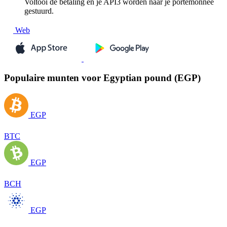
Voltooi de betaling en je API3 worden naar je portemonnee
gestuurd.
Web
Populaire munten voor Egyptian pound (EGP)
EGP
BTC
EGP
BCH
EGP