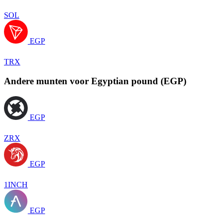
SOL
EGP
TRX
Andere munten voor Egyptian pound (EGP)
EGP
ZRX
EGP
1INCH
EGP