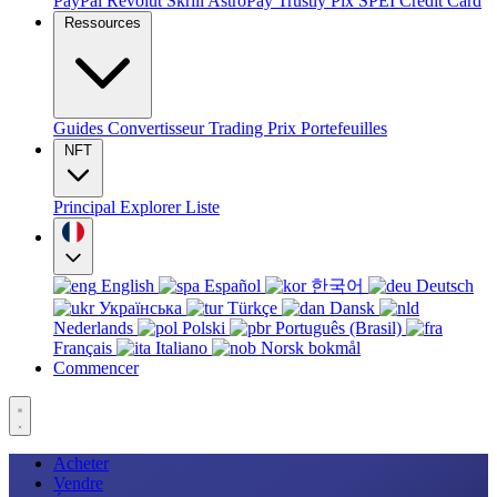
PayPal
Revolut
Skrill
AstroPay
Trustly
Pix
SPEI
Credit Card
Ressources
Guides
Convertisseur
Trading
Prix
Portefeuilles
NFT
Principal
Explorer
Liste
English
Español
한국어
Deutsch
Українська
Türkçe
Dansk
Nederlands
Polski
Português (Brasil)
Français
Italiano
Norsk bokmål
Commencer
Acheter
Vendre