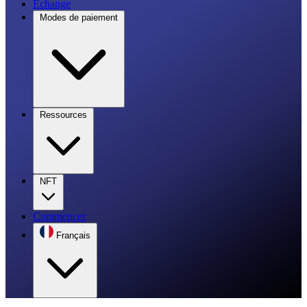
Échange
Modes de paiement
Ressources
NFT
Commencer
Français