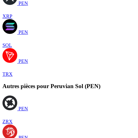
PEN
XRP
PEN
SOL
PEN
TRX
Autres pièces pour Peruvian Sol (PEN)
PEN
ZRX
PEN