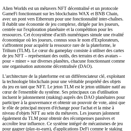
Alien Worlds est un métavers NFT décentralisé et un protocole
GameFi fonctionnant sur les blockchains WAX et BNB Chain,
avec un pont vers Ethereum pour une fonctionnalité inter-chaînes.
Il établit une économie de jeu complexe, dirigée par les joueurs,
centrée sur l'exploration planétaire et la compétition pour les
ressources. Cet écosystème d'actifs numériques simule une rivalité
économique où les joueurs, connus sous le nom d'Explorateurs,
s'affrontent pour acquérir la ressource rare de la plateforme, le
Trilium (TLM). Le cœur du gameplay consiste à utiliser des cartes
de jeu NFT – représentant des outils, des terrains et des avatars –
pour « miner » sur diverses planètes, chacune fonctionnant comme
une organisation autonome décentralisée (DAO).
L'architecture de la plateforme est un différenciateur clé, exploitant
la technologie blockchain pour une véritable propriété des objets
du jeu en tant que NFT. Le jeton TLM est le jeton utilitaire natif au
cœur de l'ensemble du système. Ses principaux cas d'utilisation
incluent le jalonnement (staking) auprès des DAO planétaires pour
participer à la gouvernance et obtenir un pouvoir de vote, ainsi que
le rôle de principal moyen d'échange pour l'achat et la mise à
niveau d'objets NFT au sein du métavers. Les joueurs jalonnent
également du TLM pour obtenir des récompenses passives et
accroître leur influence. Ce système intégré de mécanismes de jeu
pour gagner (play-to-earn), d'applications DeFi comme le staking