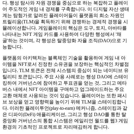
다. 행성 탐사와 자원 경쟁을 중심으로 하는 복잡하고 플레이
어 주도적인 게임 내 경제를 구축합니다. 이 디지털 자산 생태
계는 탐험가로 알려진 플레이어들이 플랫폼의 희소 자원인
트릴리움(TLM)을 획득하기 위해 경쟁하는 경제적 경쟁을 시
뮬레이션합니다. 게임플레이의 핵심은 도구, 토지, 아바타를
나타내는 NFT 게임 카드를 사용하여 다양한 행성에서 '채
굴'하는 것이며, 각 행성은 탈중앙화 자율 조직(DAO)으로 기
능합니다.
플랫폼의 아키텍처는 블록체인 기술을 활용하여 게임 내 아
이템을 NFT로서 진정한 소유권을 보장하는 핵심적인 차별점
입니다. TLM 토큰은 전체 시스템의 중심이 되는 네이티브 유
틸리티 토큰입니다. 주요 사용 사례로는 행성 DAO에 스테이
킹하여 거버넌스에 참여하고 투표권을 얻는 것, 그리고 메타
버스 내에서 NFT 아이템을 구매하고 업그레이드하는 주요
교환 매체로 사용되는 것이 있습니다. 플레이어는 또한 패시
브 보상을 얻고 영향력을 높이기 위해 TLM을 스테이킹합니
다. 이러한 플레이투언(play-to-earn) 메커니즘, 스테이킹과 같
은 디파이(DeFi) 애플리케이션, 그리고 행성 DAO를 통한 탈
중앙화 거버넌스의 통합 시스템은 에일리언 월드를 웹3 게임
환경의 기초적인 프로젝트로 자리매김하게 합니다.