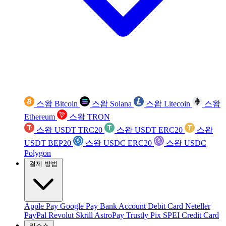
스왑 Bitcoin
스왑 Solana
스왑 Litecoin
스왑
Ethereum
스왑 TRON
스왑 USDT TRC20
스왑 USDT ERC20
스왑
USDT BEP20
스왑 USDC ERC20
스왑 USDC
Polygon
결제 방법
Apple Pay
Google Pay
Bank Account
Debit Card
Neteller
PayPal
Revolut
Skrill
AstroPay
Trustly
Pix
SPEI
Credit Card
리소스