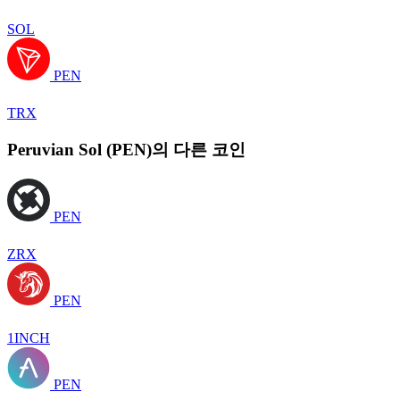
SOL
PEN
TRX
Peruvian Sol (PEN)의 다른 코인
PEN
ZRX
PEN
1INCH
PEN