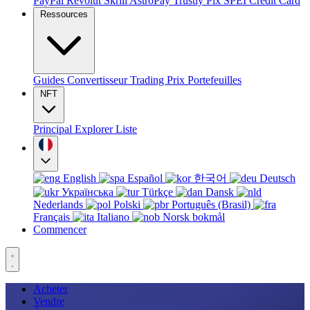
PayPal
Revolut
Skrill
AstroPay
Trustly
Pix
SPEI
Credit Card
Ressources
Guides
Convertisseur
Trading
Prix
Portefeuilles
NFT
Principal
Explorer
Liste
English
Español
한국어
Deutsch
Українська
Türkçe
Dansk
Nederlands
Polski
Português (Brasil)
Français
Italiano
Norsk bokmål
Commencer
Acheter
Vendre