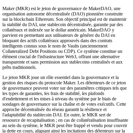
Maker (MKR) est le jeton de gouvernance de MakerDAO, une
organisation autonome décentralisée (DAO) pionnière construite
sur la blockchain Ethereum. Son objectif principal est de maintenir
la stabilité du DAI, une stablecoin décentralisée, garantie par des
collatéraux et indexée sur le dollar américain. MakerDAO y
parvient en permettant aux utilisateurs de générer du DAI en
bloquant des actifs collatéraux approuvés dans des contrats
intelligents connus sous le nom de Vaults (anciennement
Collateralized Debt Positions ou CDP). Ce système constitue un
élément crucial de l'infrastructure Web3, offrant une alternative
transparente et sans permission aux stablecoins centralisés et aux
prêts traditionnels.
Le jeton MKR joue un rôle essentiel dans la gouvernance et la
gestion des risques du protocole Maker. Les détenteurs de ce jeton
de gouvernance peuvent voter sur des paramètres critiques tels que
les types de garanties, les frais de stabilité, les plafonds
d'endettement et les mises à niveau du système par le biais de
sondages de gouvernance sur la chaîne et de votes exécutifs. Cette
approche décentralisée du réseau garantit la résilience et
l'adaptabilité du stablecoin DAI. En outre, le MKR sert de
ressource de recapitalisation ; en cas de collatéralisation insuffisante
au sein du système, le MKR peut être frappé et vendu pour couvrir
la dette en cours, alignant ainsi les incitations des détenteurs sur la