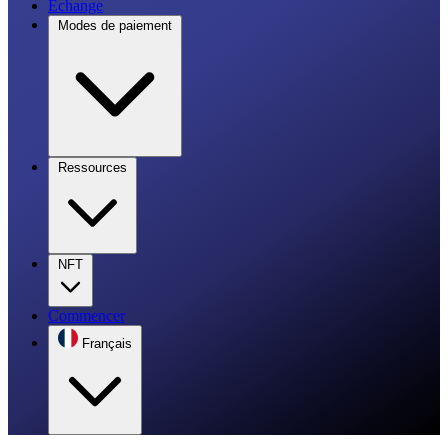
Échange
Modes de paiement
Ressources
NFT
Commencer
Français