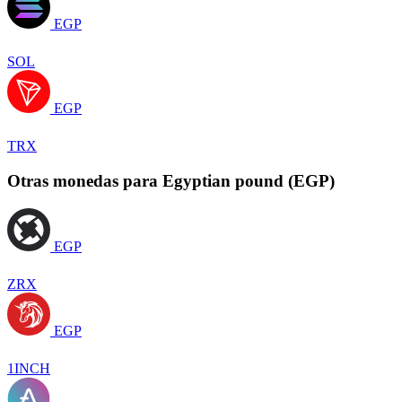
EGP
SOL
EGP
TRX
Otras monedas para Egyptian pound (EGP)
EGP
ZRX
EGP
1INCH