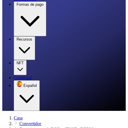
Formas de pago
Recursos
NFT
Comenzar
Español
Casa
Convertidor