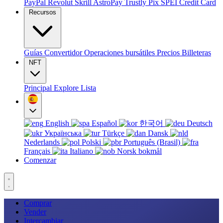
PayPal
Revolut
Skrill
AstroPay
Trustly
Pix
SPEI
Credit Card
Recursos
Guías
Convertidor
Operaciones bursátiles
Precios
Billeteras
NFT
Principal
Explore
Lista
English
Español
한국어
Deutsch
Українська
Türkçe
Dansk
Nederlands
Polski
Português (Brasil)
Français
Italiano
Norsk bokmål
Comenzar
Comprar
Vender
Intercambiar