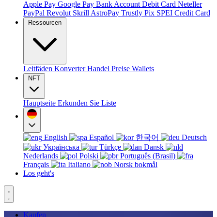
Apple Pay
Google Pay
Bank Account
Debit Card
Neteller
PayPal
Revolut
Skrill
AstroPay
Trustly
Pix
SPEI
Credit Card
Ressourcen
Leitfäden
Konverter
Handel
Preise
Wallets
NFT
Hauptseite
Erkunden Sie
Liste
English
Español
한국어
Deutsch
Українська
Türkçe
Dansk
Nederlands
Polski
Português (Brasil)
Français
Italiano
Norsk bokmål
Los geht's
Kaufen