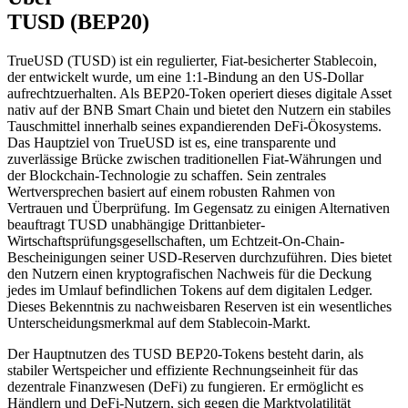
TUSD (BEP20)
TrueUSD (TUSD) ist ein regulierter, Fiat-besicherter Stablecoin,
der entwickelt wurde, um eine 1:1-Bindung an den US-Dollar
aufrechtzuerhalten. Als BEP20-Token operiert dieses digitale Asset
nativ auf der BNB Smart Chain und bietet den Nutzern ein stabiles
Tauschmittel innerhalb seines expandierenden DeFi-Ökosystems.
Das Hauptziel von TrueUSD ist es, eine transparente und
zuverlässige Brücke zwischen traditionellen Fiat-Währungen und
der Blockchain-Technologie zu schaffen. Sein zentrales
Wertversprechen basiert auf einem robusten Rahmen von
Vertrauen und Überprüfung. Im Gegensatz zu einigen Alternativen
beauftragt TUSD unabhängige Drittanbieter-
Wirtschaftsprüfungsgesellschaften, um Echtzeit-On-Chain-
Bescheinigungen seiner USD-Reserven durchzuführen. Dies bietet
den Nutzern einen kryptografischen Nachweis für die Deckung
jedes im Umlauf befindlichen Tokens auf dem digitalen Ledger.
Dieses Bekenntnis zu nachweisbaren Reserven ist ein wesentliches
Unterscheidungsmerkmal auf dem Stablecoin-Markt.
Der Hauptnutzen des TUSD BEP20-Tokens besteht darin, als
stabiler Wertspeicher und effiziente Rechnungseinheit für das
dezentrale Finanzwesen (DeFi) zu fungieren. Er ermöglicht es
Händlern und DeFi-Nutzern, sich gegen die Marktvolatilität