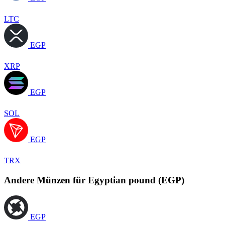
LTC
EGP
XRP
EGP
SOL
EGP
TRX
Andere Münzen für Egyptian pound (EGP)
EGP