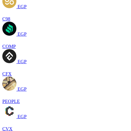
EGP
C98
EGP
COMP
EGP
CFX
EGP
PEOPLE
EGP
CVX