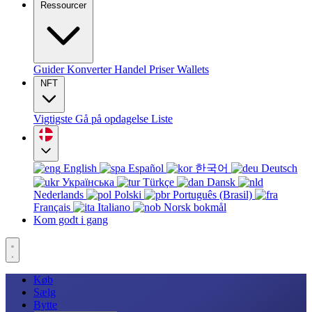
Ressourcer
Guider
Konverter
Handel
Priser
Wallets
NFT
Vigtigste
Gå på opdagelse
Liste
English
Español
한국어
Deutsch
Українська
Türkçe
Dansk
Nederlands
Polski
Português (Brasil)
Français
Italiano
Norsk bokmål
Kom godt i gang
Køb
Sælg
Bytte