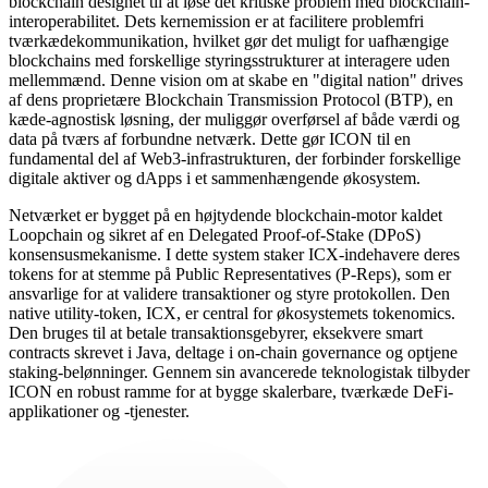
blockchain designet til at løse det kritiske problem med blockchain-
interoperabilitet. Dets kernemission er at facilitere problemfri
tværkædekommunikation, hvilket gør det muligt for uafhængige
blockchains med forskellige styringsstrukturer at interagere uden
mellemmænd. Denne vision om at skabe en "digital nation" drives
af dens proprietære Blockchain Transmission Protocol (BTP), en
kæde-agnostisk løsning, der muliggør overførsel af både værdi og
data på tværs af forbundne netværk. Dette gør ICON til en
fundamental del af Web3-infrastrukturen, der forbinder forskellige
digitale aktiver og dApps i et sammenhængende økosystem.
Netværket er bygget på en højtydende blockchain-motor kaldet
Loopchain og sikret af en Delegated Proof-of-Stake (DPoS)
konsensusmekanisme. I dette system staker ICX-indehavere deres
tokens for at stemme på Public Representatives (P-Reps), som er
ansvarlige for at validere transaktioner og styre protokollen. Den
native utility-token, ICX, er central for økosystemets tokenomics.
Den bruges til at betale transaktionsgebyrer, eksekvere smart
contracts skrevet i Java, deltage i on-chain governance og optjene
staking-belønninger. Gennem sin avancerede teknologistak tilbyder
ICON en robust ramme for at bygge skalerbare, tværkæde DeFi-
applikationer og -tjenester.