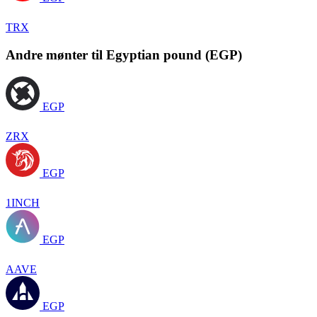
TRX
Andre mønter til Egyptian pound (EGP)
EGP
ZRX
EGP
1INCH
EGP
AAVE
EGP