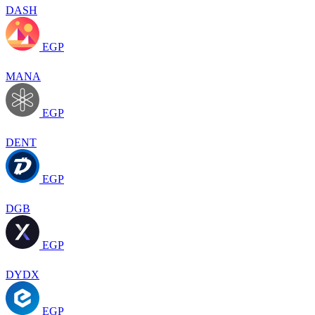
DASH
EGP
MANA
EGP
DENT
EGP
DGB
EGP
DYDX
EGP