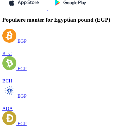
Populære mønter for Egyptian pound (EGP)
EGP
BTC
EGP
BCH
EGP
ADA
EGP