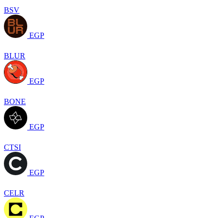
BSV
EGP
BLUR
EGP
BONE
EGP
CTSI
EGP
CELR