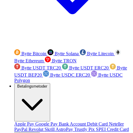
Bytte Bitcoin
Bytte Solana
Bytte Litecoin
Bytte Ethereum
Bytte TRON
Bytte USDT TRC20
Bytte USDT ERC20
Bytte
USDT BEP20
Bytte USDC ERC20
Bytte USDC
Polygon
Betalingsmetoder
Apple Pay
Google Pay
Bank Account
Debit Card
Neteller
PayPal
Revolut
Skrill
AstroPay
Trustly
Pix
SPEI
Credit Card