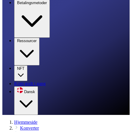
Betalingsmetoder
Ressourcer
NFT
Kom godt i gang
Dansk
Hjemmeside
Konverter