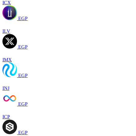
ICX
EGP
ILV
EGP
IMX
EGP
INJ
EGP
ICP
EGP