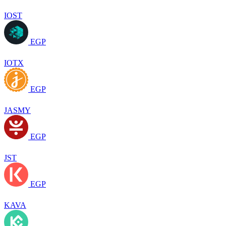
IOST
EGP
IOTX
EGP
JASMY
EGP
JST
EGP
KAVA