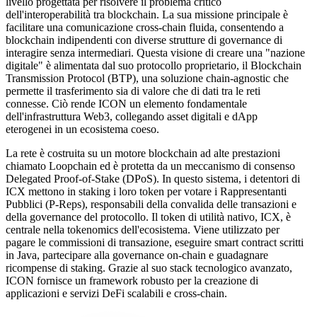
livello progettata per risolvere il problema critico
dell'interoperabilità tra blockchain. La sua missione principale è
facilitare una comunicazione cross-chain fluida, consentendo a
blockchain indipendenti con diverse strutture di governance di
interagire senza intermediari. Questa visione di creare una "nazione
digitale" è alimentata dal suo protocollo proprietario, il Blockchain
Transmission Protocol (BTP), una soluzione chain-agnostic che
permette il trasferimento sia di valore che di dati tra le reti
connesse. Ciò rende ICON un elemento fondamentale
dell'infrastruttura Web3, collegando asset digitali e dApp
eterogenei in un ecosistema coeso.
La rete è costruita su un motore blockchain ad alte prestazioni
chiamato Loopchain ed è protetta da un meccanismo di consenso
Delegated Proof-of-Stake (DPoS). In questo sistema, i detentori di
ICX mettono in staking i loro token per votare i Rappresentanti
Pubblici (P-Reps), responsabili della convalida delle transazioni e
della governance del protocollo. Il token di utilità nativo, ICX, è
centrale nella tokenomics dell'ecosistema. Viene utilizzato per
pagare le commissioni di transazione, eseguire smart contract scritti
in Java, partecipare alla governance on-chain e guadagnare
ricompense di staking. Grazie al suo stack tecnologico avanzato,
ICON fornisce un framework robusto per la creazione di
applicazioni e servizi DeFi scalabili e cross-chain.