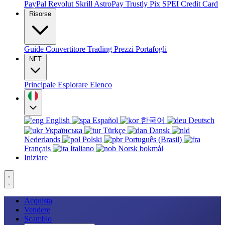
PayPal
Revolut
Skrill
AstroPay
Trustly
Pix
SPEI
Credit Card
Risorse
Guide
Convertitore
Trading
Prezzi
Portafogli
NFT
Principale
Esplorare
Elenco
English
Español
한국어
Deutsch
Українська
Türkçe
Dansk
Nederlands
Polski
Português (Brasil)
Français
Italiano
Norsk bokmål
Iniziare
Acquista
Vendere
Scambio