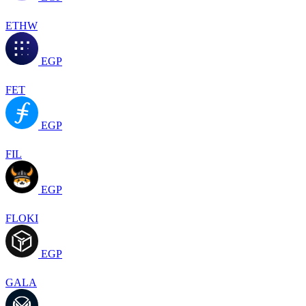
ETHW
EGP
FET
EGP
FIL
EGP
FLOKI
EGP
GALA