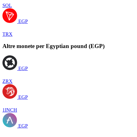
SOL
EGP
TRX
Altre monete per Egyptian pound (EGP)
EGP
ZRX
EGP
1INCH
EGP