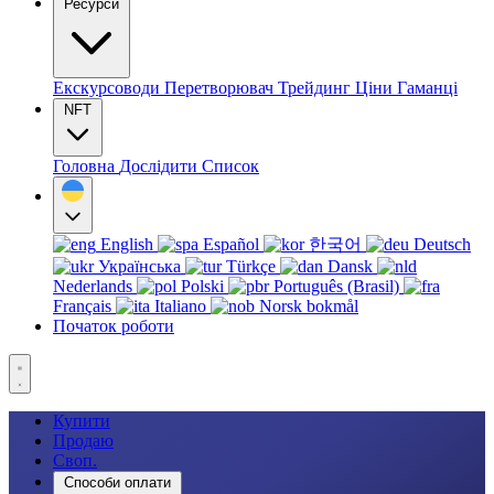
Ресурси
Екскурсоводи
Перетворювач
Трейдинг
Ціни
Гаманці
NFT
Головна
Дослідити
Список
English
Español
한국어
Deutsch
Українська
Türkçe
Dansk
Nederlands
Polski
Português (Brasil)
Français
Italiano
Norsk bokmål
Початок роботи
Купити
Продаю
Своп.
Способи оплати