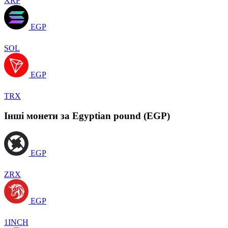
XRP
EGP
SOL
EGP
TRX
Інші монети за Egyptian pound (EGP)
EGP
ZRX
EGP
1INCH