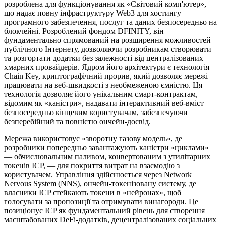
розроблена для функціонування як «Світовий комп'ютер»,
що надає повну інфраструктуру Web3 для хостингу
програмного забезпечення, послуг та даних безпосередньо на
блокчейні. Розроблений фондом DFINITY, він
фундаментально спрямований на розширення можливостей
публічного Інтернету, дозволяючи розробникам створювати
та розгортати додатки без залежності від централізованих
хмарних провайдерів. Ядром його архітектури є технологія
Chain Key, криптографічний прорив, який дозволяє мережі
працювати на веб-швидкості з необмеженою ємністю. Ця
технологія дозволяє його унікальним смарт-контрактам,
відомим як «каністри», надавати інтерактивний веб-вміст
безпосередньо кінцевим користувачам, забезпечуючи
безперебійний та повністю ончейн-досвід.
Мережа використовує «зворотну газову модель», де
розробники попередньо завантажують каністри «циклами»
— обчислювальним паливом, конвертованим з утилітарних
токенів ICP, — для покриття витрат на взаємодію з
користувачем. Управління здійснюється через Network
Nervous System (NNS), ончейн-токенізовану систему, де
власники ICP стейкають токени в «нейронах», щоб
голосувати за пропозиції та отримувати винагороди. Це
позиціонує ICP як фундаментальний рівень для створення
масштабованих DeFi-додатків, децентралізованих соціальних