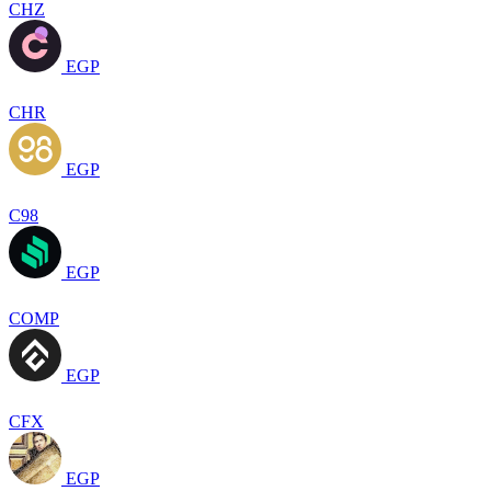
CHZ
EGP
CHR
EGP
C98
EGP
COMP
EGP
CFX
EGP