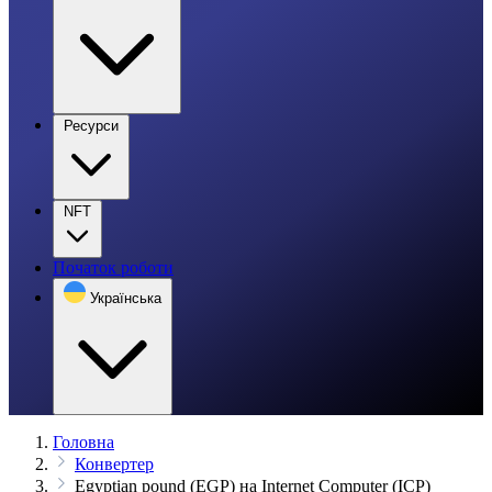
Ресурси
NFT
Початок роботи
Українська
Головна
Конвертер
Egyptian pound (EGP) на Internet Computer (ICP)