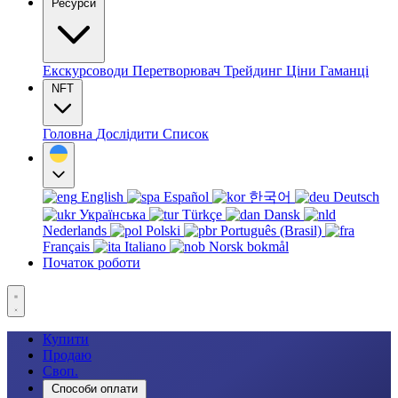
Ресурси
Екскурсоводи
Перетворювач
Трейдинг
Ціни
Гаманці
NFT
Головна
Дослідити
Список
English
Español
한국어
Deutsch
Українська
Türkçe
Dansk
Nederlands
Polski
Português (Brasil)
Français
Italiano
Norsk bokmål
Початок роботи
Купити
Продаю
Своп.
Способи оплати