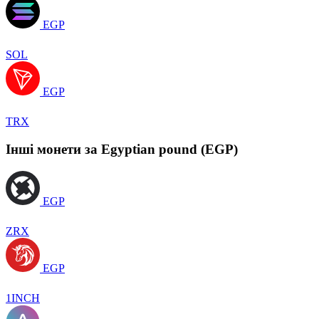
EGP
SOL
EGP
TRX
Інші монети за Egyptian pound (EGP)
EGP
ZRX
EGP
1INCH