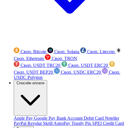
Своп. Bitcoin
Своп. Solana
Своп. Litecoin
Своп. Ethereum
Своп. TRON
Своп. USDT TRC20
Своп. USDT ERC20
Своп. USDT BEP20
Своп. USDC ERC20
Своп.
USDC Polygon
Способи оплати
Apple Pay
Google Pay
Bank Account
Debit Card
Neteller
PayPal
Revolut
Skrill
AstroPay
Trustly
Pix
SPEI
Credit Card