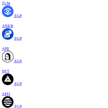
TLM
EGP
ANKR
EGP
APE
EGP
NFT
EGP
API3
EGP