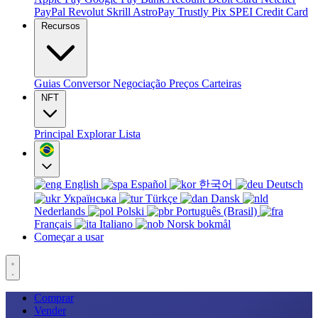
PayPal
Revolut
Skrill
AstroPay
Trustly
Pix
SPEI
Credit Card
Recursos
Guias
Conversor
Negociação
Preços
Carteiras
NFT
Principal
Explorar
Lista
English
Español
한국어
Deutsch
Українська
Türkçe
Dansk
Nederlands
Polski
Português (Brasil)
Français
Italiano
Norsk bokmål
Começar a usar
Comprar
Vender