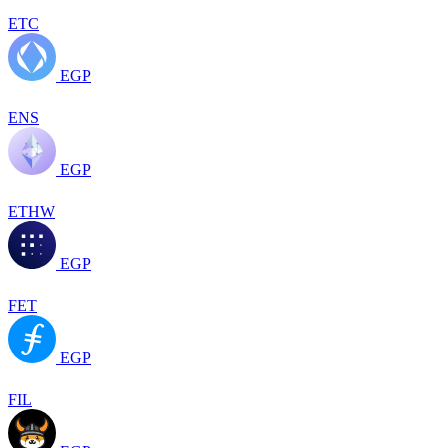
ETC
EGP
ENS
EGP
ETHW
EGP
FET
EGP
FIL