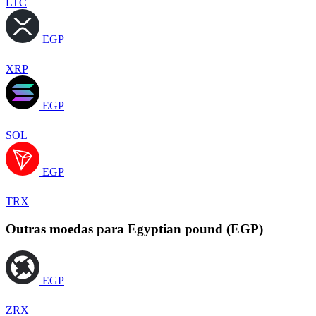
LTC
EGP
XRP
EGP
SOL
EGP
TRX
Outras moedas para Egyptian pound (EGP)
EGP
ZRX