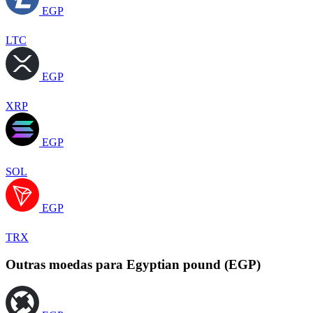
EGP
LTC
EGP
XRP
EGP
SOL
EGP
TRX
Outras moedas para Egyptian pound (EGP)