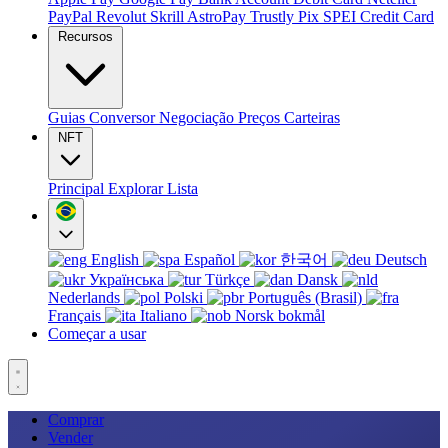
PayPal
Revolut
Skrill
AstroPay
Trustly
Pix
SPEI
Credit Card
Recursos
Guias
Conversor
Negociação
Preços
Carteiras
NFT
Principal
Explorar
Lista
English
Español
한국어
Deutsch
Українська
Türkçe
Dansk
Nederlands
Polski
Português (Brasil)
Français
Italiano
Norsk bokmål
Começar a usar
Comprar
Vender