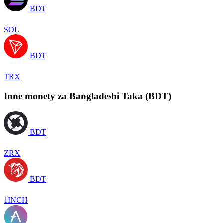
BDT
SOL
BDT
TRX
Inne monety za Bangladeshi Taka (BDT)
BDT
ZRX
BDT
1INCH