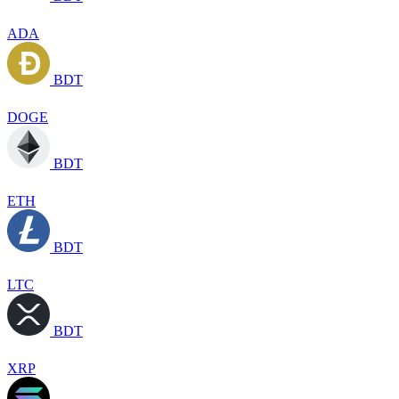
ADA
BDT
DOGE
BDT
ETH
BDT
LTC
BDT
XRP