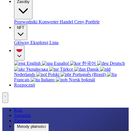
Zasoby
Przewodniki
Konwerter
Handel
Ceny
Portfele
NFT
Główny
Eksploruj
Lista
English
Español
한국어
Deutsch
Українська
Türkçe
Dansk
Nederlands
Polski
Português (Brasil)
Français
Italiano
Norsk bokmål
Rozpocznij
Kup
Sprzedaż
Zamiana
Metody płatności