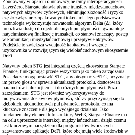
Zbudowany w oparciu o innowacyjne ramy interoperacyjności
LayerZero, Stargate ułatwia płynne transfery międzyłańcuchowe
natywnych aktywów cyfrowych, eliminując złożoność i ryzyko
często związane z opakowanymi tokenami. Jego podstawowa
technologia wykorzystuje nowatorski algorytm Delta (Δ), który
umożliwia dostęp do ujednoliconych pul płynności i gwarantuje
natychmiastową finalizację transakcji, co stanowi znaczący postęp
w komunikacji międzyłańcuchowej i przepływie aktywów.
Podejście to zwiększa wydajność kapitałową i wygodę
użytkownika w rozwijającym się wielołańcuchowym ekosystemie
DeFi.
Natywny token STG jest integralną częścią ekosystemu Stargate
Finance, funkcjonując przede wszystkim jako token zarządzania.
Posiadacze mogą postawić STG, aby otrzymać veSTG, przyznając
im prawo głosu w sprawie aktualizacji protokołu, dostosowań
parametrów i alokacji emisji do różnych pul płynności. Poza
zarządzaniem, STG jest również wykorzystywany do
motywowania dostawców płynności, którzy przyczyniają się do
głębokich, ujednoliconych pul płynności protokołu, co ma
kluczowe znaczenie dla jego wydajnego działania. Jako
fundamentalny element infrastruktury Web3, Stargate Finance ma
na celu uproszczenie interakcji między łańcuchami, dzięki czemu
jest kluczowym narzędziem dla programistów tworzących
zaawansowane aplikacje DeFi, które obejmują wiele środowisk w