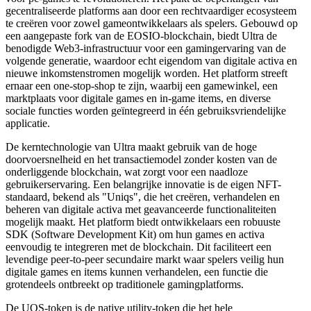
gecentraliseerde platforms aan door een rechtvaardiger ecosysteem
te creëren voor zowel gameontwikkelaars als spelers. Gebouwd op
een aangepaste fork van de EOSIO-blockchain, biedt Ultra de
benodigde Web3-infrastructuur voor een gamingervaring van de
volgende generatie, waardoor echt eigendom van digitale activa en
nieuwe inkomstenstromen mogelijk worden. Het platform streeft
ernaar een one-stop-shop te zijn, waarbij een gamewinkel, een
marktplaats voor digitale games en in-game items, en diverse
sociale functies worden geïntegreerd in één gebruiksvriendelijke
applicatie.
De kerntechnologie van Ultra maakt gebruik van de hoge
doorvoersnelheid en het transactiemodel zonder kosten van de
onderliggende blockchain, wat zorgt voor een naadloze
gebruikerservaring. Een belangrijke innovatie is de eigen NFT-
standaard, bekend als "Uniqs", die het creëren, verhandelen en
beheren van digitale activa met geavanceerde functionaliteiten
mogelijk maakt. Het platform biedt ontwikkelaars een robuuste
SDK (Software Development Kit) om hun games en activa
eenvoudig te integreren met de blockchain. Dit faciliteert een
levendige peer-to-peer secundaire markt waar spelers veilig hun
digitale games en items kunnen verhandelen, een functie die
grotendeels ontbreekt op traditionele gamingplatforms.
De UOS-token is de native utility-token die het hele