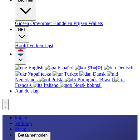
Bronnen
Gidsen
Omvormer
Handelen
Prijzen
Wallets
NFT
Hoofd
Verken
Lijst
English
Español
한국어
Deutsch
Українська
Türkçe
Dansk
Nederlands
Polski
Português (Brasil)
Français
Italiano
Norsk bokmål
Aan de slag
kopen
Verkoop
Swap
Betaalmethoden