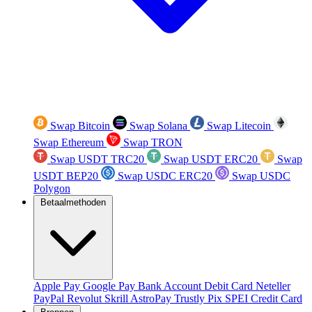
Swap Bitcoin
Swap Solana
Swap Litecoin
Swap Ethereum
Swap TRON
Swap USDT TRC20
Swap USDT ERC20
Swap
USDT BEP20
Swap USDC ERC20
Swap USDC
Polygon
Betaalmethoden
Apple Pay
Google Pay
Bank Account
Debit Card
Neteller
PayPal
Revolut
Skrill
AstroPay
Trustly
Pix
SPEI
Credit Card