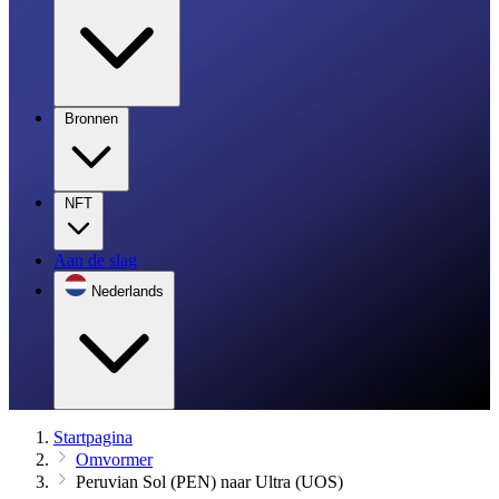
Bronnen
NFT
Aan de slag
Nederlands
Startpagina
Omvormer
Peruvian Sol (PEN) naar Ultra (UOS)