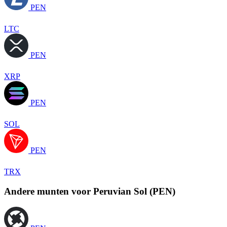
PEN
LTC
PEN
XRP
PEN
SOL
PEN
TRX
Andere munten voor Peruvian Sol (PEN)